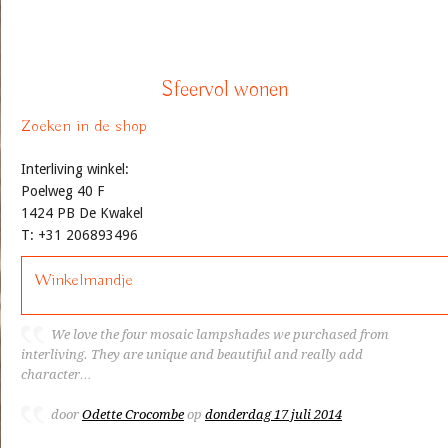
Sfeervol wonen
Zoeken in de shop
Interliving winkel:
Poelweg 40 F
1424 PB De Kwakel
T: +31 206893496
Winkelmandje
We love the four mosaic lampshades we purchased from
interliving. They are unique and beautiful and really add
character…
door
Odette Crocombe
op
donderdag 17 juli 2014