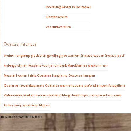
Interliving winkel in De Kwakel
Klantenservice
Vooruitbestellen
Oosters interieur
bruine hanglamp
glaskralen gordijn
grijze waskom
Indiaas kussen
Indiase poef
kralengordijnen
Kussens voor je tuinbank
Marokkaanse waskommen
Massief houten tafels
Oosterse hanglamp
Oosterse lampen
Oosterse mozaiekspiegels
Oosterse waxinehouders
plafondlampen fotogallerie
Plafonnières
Poef en kussen
sfeerverlichting
theelichtjes
transparant mozaiek
Turkse lamp
vloerlamp filigrain
copyright © 2024 interliving.nl