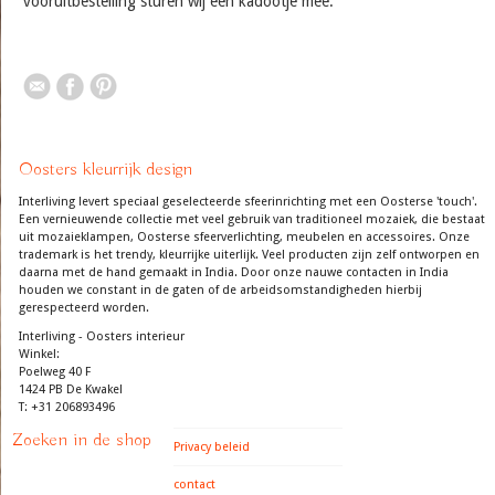
vooruitbestelling sturen wij een kadootje mee.
Oosters kleurrijk design
Interliving levert speciaal geselecteerde sfeerinrichting met een Oosterse 'touch'.
Een vernieuwende collectie met veel gebruik van traditioneel mozaiek, die bestaat
uit mozaieklampen, Oosterse sfeerverlichting, meubelen en accessoires. Onze
trademark is het trendy, kleurrijke uiterlijk. Veel producten zijn zelf ontworpen en
daarna met de hand gemaakt in India. Door onze nauwe contacten in India
houden we constant in de gaten of de arbeidsomstandigheden hierbij
gerespecteerd worden.
Interliving - Oosters interieur
Winkel:
Poelweg 40 F
1424 PB De Kwakel
T: +31 206893496
Zoeken in de shop
Privacy beleid
contact