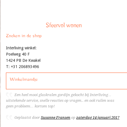
Sfeervol wonen
Zoeken in de shop
Interliving winkel:
Poelweg 40 F
1424 PB De Kwakel
T: +31 206893496
Winkelmandje
Een heel mooi glaskralen gordijn gekocht bij Interliving…
uitstekende service, snelle reacties op vragen.. en ook ruilen was
geen probleem… kortom top!
Geplaatst door
Susanne Fransen
op
zaterdag 14 januari 2017