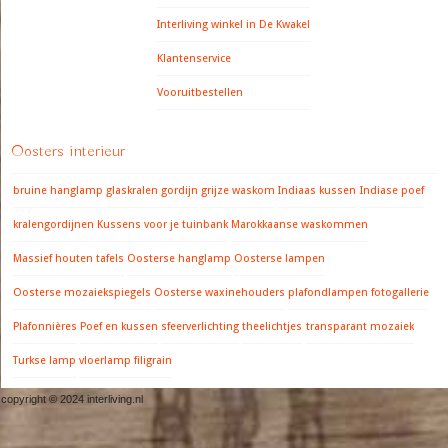
Interliving winkel in De Kwakel
Klantenservice
Vooruitbestellen
Oosters interieur
bruine hanglamp
glaskralen gordijn
grijze waskom
Indiaas kussen
Indiase poef
kralengordijnen
Kussens voor je tuinbank
Marokkaanse waskommen
Massief houten tafels
Oosterse hanglamp
Oosterse lampen
Oosterse mozaiekspiegels
Oosterse waxinehouders
plafondlampen fotogallerie
Plafonnières
Poef en kussen
sfeerverlichting
theelichtjes
transparant mozaiek
Turkse lamp
vloerlamp filigrain
copyright © 2024 interliving.nl