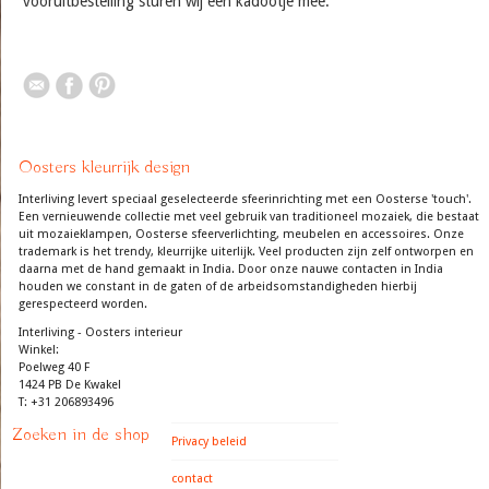
vooruitbestelling sturen wij een kadootje mee.
Oosters kleurrijk design
Interliving levert speciaal geselecteerde sfeerinrichting met een Oosterse 'touch'.
Een vernieuwende collectie met veel gebruik van traditioneel mozaiek, die bestaat
uit mozaieklampen, Oosterse sfeerverlichting, meubelen en accessoires. Onze
trademark is het trendy, kleurrijke uiterlijk. Veel producten zijn zelf ontworpen en
daarna met de hand gemaakt in India. Door onze nauwe contacten in India
houden we constant in de gaten of de arbeidsomstandigheden hierbij
gerespecteerd worden.
Interliving - Oosters interieur
Winkel:
Poelweg 40 F
1424 PB De Kwakel
T: +31 206893496
Zoeken in de shop
Privacy beleid
contact