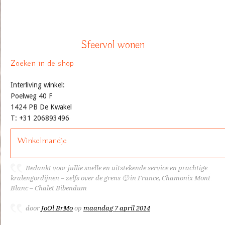
Sfeervol wonen
Zoeken in de shop
Interliving winkel:
Poelweg 40 F
1424 PB De Kwakel
T: +31 206893496
Winkelmandje
Bedankt voor jullie snelle en uitstekende service en prachtige
kralengordijnen – zelfs over de grens 🙂 in France, Chamonix Mont
Blanc – Chalet Bibendum
door
JoOl BrMo
op
maandag 7 april 2014