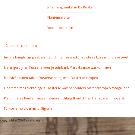
Interliving winkel in De Kwakel
Klantenservice
Vooruitbestellen
Oosters interieur
bruine hanglamp
glaskralen gordijn
grijze waskom
Indiaas kussen
Indiase poef
kralengordijnen
Kussens voor je tuinbank
Marokkaanse waskommen
Massief houten tafels
Oosterse hanglamp
Oosterse lampen
Oosterse mozaiekspiegels
Oosterse waxinehouders
plafondlampen fotogallerie
Plafonnières
Poef en kussen
sfeerverlichting
theelichtjes
transparant mozaiek
Turkse lamp
vloerlamp filigrain
copyright © 2024 interliving.nl