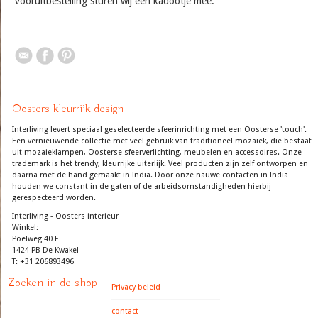
vooruitbestelling sturen wij een kadootje mee.
Oosters kleurrijk design
Interliving levert speciaal geselecteerde sfeerinrichting met een Oosterse 'touch'.
Een vernieuwende collectie met veel gebruik van traditioneel mozaiek, die bestaat
uit mozaieklampen, Oosterse sfeerverlichting, meubelen en accessoires. Onze
trademark is het trendy, kleurrijke uiterlijk. Veel producten zijn zelf ontworpen en
daarna met de hand gemaakt in India. Door onze nauwe contacten in India
houden we constant in de gaten of de arbeidsomstandigheden hierbij
gerespecteerd worden.
Interliving - Oosters interieur
Winkel:
Poelweg 40 F
1424 PB De Kwakel
T: +31 206893496
Zoeken in de shop
Privacy beleid
contact