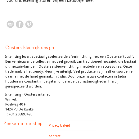
vooruitbestelling sturen wij een kadootje mee.
Oosters kleurrijk design
Interliving levert speciaal geselecteerde sfeerinrichting met een Oosterse 'touch'.
Een vernieuwende collectie met veel gebruik van traditioneel mozaiek, die bestaat
uit mozaieklampen, Oosterse sfeerverlichting, meubelen en accessoires. Onze
trademark is het trendy, kleurrijke uiterlijk. Veel producten zijn zelf ontworpen en
daarna met de hand gemaakt in India. Door onze nauwe contacten in India
houden we constant in de gaten of de arbeidsomstandigheden hierbij
gerespecteerd worden.
Interliving - Oosters interieur
Winkel:
Poelweg 40 F
1424 PB De Kwakel
T: +31 206893496
Zoeken in de shop
Privacy beleid
contact