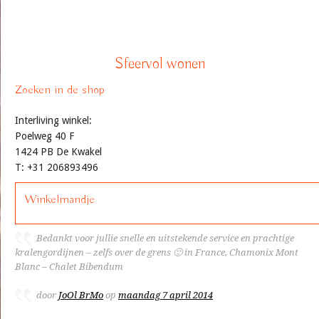
Sfeervol wonen
Zoeken in de shop
Interliving winkel:
Poelweg 40 F
1424 PB De Kwakel
T: +31 206893496
Winkelmandje
Bedankt voor jullie snelle en uitstekende service en prachtige
kralengordijnen – zelfs over de grens 🙂 in France, Chamonix Mont
Blanc – Chalet Bibendum
door
JoOl BrMo
op
maandag 7 april 2014