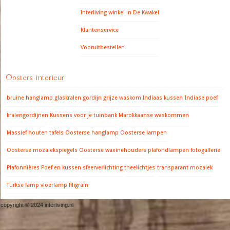
Interliving winkel in De Kwakel
Klantenservice
Vooruitbestellen
Oosters interieur
bruine hanglamp
glaskralen gordijn
grijze waskom
Indiaas kussen
Indiase poef
kralengordijnen
Kussens voor je tuinbank
Marokkaanse waskommen
Massief houten tafels
Oosterse hanglamp
Oosterse lampen
Oosterse mozaiekspiegels
Oosterse waxinehouders
plafondlampen fotogallerie
Plafonnières
Poef en kussen
sfeerverlichting
theelichtjes
transparant mozaiek
Turkse lamp
vloerlamp filigrain
copyright © 2024 interliving.nl