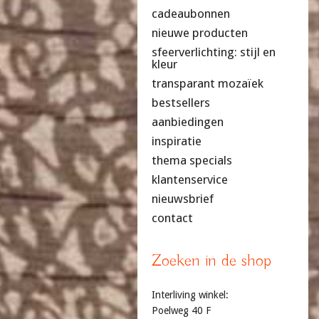
cadeaubonnen
nieuwe producten
sfeerverlichting: stijl en
kleur
transparant mozaïek
bestsellers
aanbiedingen
inspiratie
thema specials
klantenservice
nieuwsbrief
contact
Zoeken in de shop
Interliving winkel:
Poelweg 40 F