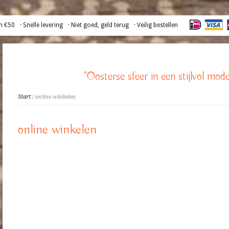
n €50
· Snelle levering
· Niet goed, geld terug
· Veilig bestellen
"Oosterse sfeer in een stijlvol mode
Start
/ online winkelen
online winkelen