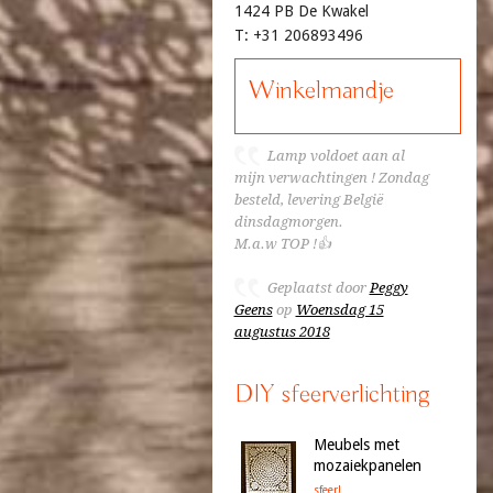
1424 PB De Kwakel
T: +31 206893496
Winkelmandje
Lamp voldoet aan al
mijn verwachtingen ! Zondag
besteld, levering België
dinsdagmorgen.
M.a.w TOP !👍
Geplaatst door
Peggy
Geens
op
Woensdag 15
augustus 2018
DIY sfeerverlichting
Meubels met
mozaiekpanelen
sfeer!