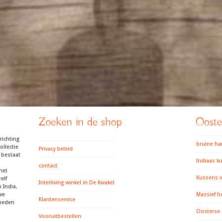
Zoeken in de shop
Ooster
richting
bruine h
llectie
Privacy beleid
 bestaat
Indiaas k
contact
het
Kussens v
elf
Interliving winkel in De Kwakel
 India.
we
Massief h
Klantenservice
gheden
Oosterse
Vooruitbestellen