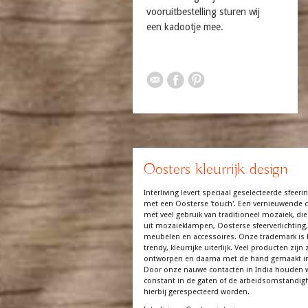
vooruitbestelling sturen wij
een kadootje mee.
Oosters kleurrijk design
Interliving levert speciaal geselecteerde sfeerin
met een Oosterse 'touch'. Een vernieuwende co
met veel gebruik van traditioneel mozaiek, die
uit mozaieklampen, Oosterse sfeerverlichting,
meubelen en accessoires. Onze trademark is 
trendy, kleurrijke uiterlijk. Veel producten zijn z
ontworpen en daarna met de hand gemaakt in
Door onze nauwe contacten in India houden 
constant in de gaten of de arbeidsomstandi
hierbij gerespecteerd worden.