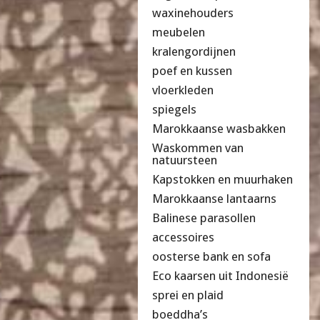
waxinehouders
meubelen
kralengordijnen
poef en kussen
vloerkleden
spiegels
Marokkaanse wasbakken
Waskommen van
natuursteen
Kapstokken en muurhaken
Marokkaanse lantaarns
Balinese parasollen
accessoires
oosterse bank en sofa
Eco kaarsen uit Indonesië
sprei en plaid
boeddha’s