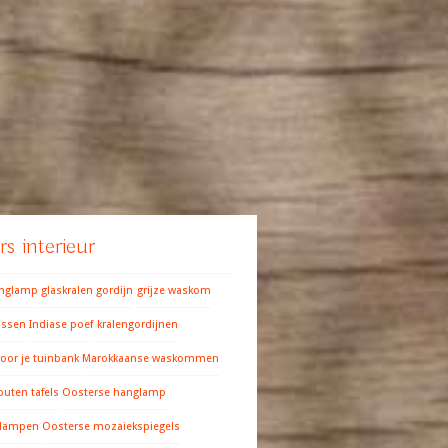
s interieur
anglamp
glaskralen gordijn
grijze waskom
ussen
Indiase poef
kralengordijnen
oor je tuinbank
Marokkaanse waskommen
outen tafels
Oosterse hanglamp
 lampen
Oosterse mozaiekspiegels