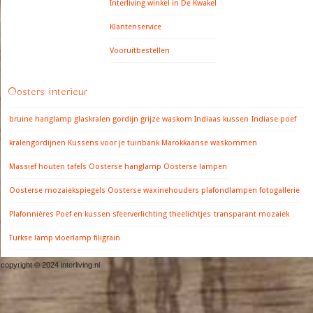
Interliving winkel in De Kwakel
Klantenservice
Vooruitbestellen
Oosters interieur
bruine hanglamp
glaskralen gordijn
grijze waskom
Indiaas kussen
Indiase poef
kralengordijnen
Kussens voor je tuinbank
Marokkaanse waskommen
Massief houten tafels
Oosterse hanglamp
Oosterse lampen
Oosterse mozaiekspiegels
Oosterse waxinehouders
plafondlampen fotogallerie
Plafonnières
Poef en kussen
sfeerverlichting
theelichtjes
transparant mozaiek
Turkse lamp
vloerlamp filigrain
copyright © 2024 interliving.nl