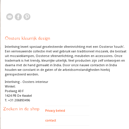
Oosters kleurrijk design
Interliving levert speciaal geselecteerde sfeerinrichting met een Oosterse 'touch'.
Een vernieuwende collectie met veel gebruik van traditioneel mozaiek, die bestaat
uit mozaieklampen, Oosterse sfeerverlichting, meubelen en accessoires. Onze
trademark is het trendy, kleurrijke uiterlijk. Veel producten zijn zelf ontworpen en
daarna met de hand gemaakt in India. Door onze nauwe contacten in India
houden we constant in de gaten of de arbeidsomstandigheden hierbij
gerespecteerd worden.
Interliving - Oosters interieur
Winkel:
Poelweg 40 F
1424 PB De Kwakel
T: +31 206893496
Zoeken in de shop
Privacy beleid
contact