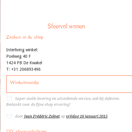
Sfeervol wonen
Zoeken in de shop
Interliving winkel:
Poelweg 40 F
1424 PB De Kwakel
T: +31 206893496
Winkelmandje
Super snelle levering en uitstekende service, ook bij defecten.
Bedankt voor de fijne shop ervaring!
door
Jean Frédéric Zolnet
op
vrijdag 16 januari 2015
DIY sfeerverlichting