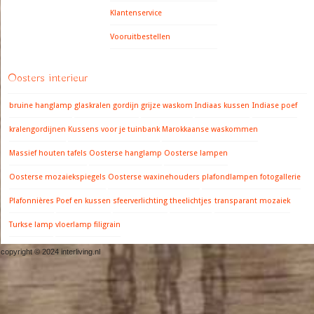
Klantenservice
Vooruitbestellen
Oosters interieur
bruine hanglamp
glaskralen gordijn
grijze waskom
Indiaas kussen
Indiase poef
kralengordijnen
Kussens voor je tuinbank
Marokkaanse waskommen
Massief houten tafels
Oosterse hanglamp
Oosterse lampen
Oosterse mozaiekspiegels
Oosterse waxinehouders
plafondlampen fotogallerie
Plafonnières
Poef en kussen
sfeerverlichting
theelichtjes
transparant mozaiek
Turkse lamp
vloerlamp filigrain
copyright © 2024 interliving.nl