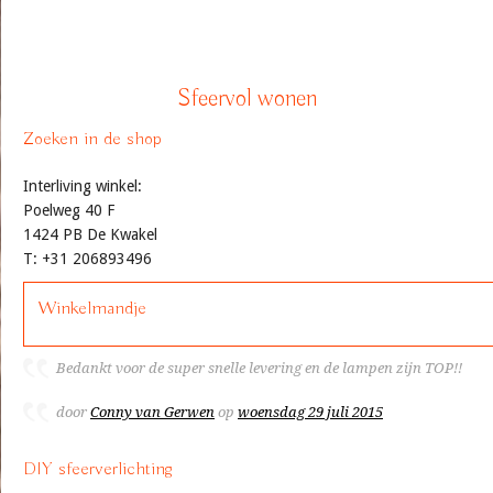
Sfeervol wonen
Zoeken in de shop
Interliving winkel:
Poelweg 40 F
1424 PB De Kwakel
T: +31 206893496
Winkelmandje
Bedankt voor de super snelle levering en de lampen zijn TOP!!
door
Conny van Gerwen
op
woensdag 29 juli 2015
DIY sfeerverlichting