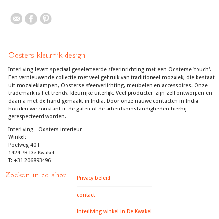
Oosters kleurrijk design
Interliving levert speciaal geselecteerde sfeerinrichting met een Oosterse 'touch'.
Een vernieuwende collectie met veel gebruik van traditioneel mozaiek, die bestaat
uit mozaieklampen, Oosterse sfeerverlichting, meubelen en accessoires. Onze
trademark is het trendy, kleurrijke uiterlijk. Veel producten zijn zelf ontworpen en
daarna met de hand gemaakt in India. Door onze nauwe contacten in India
houden we constant in de gaten of de arbeidsomstandigheden hierbij
gerespecteerd worden.
Interliving - Oosters interieur
Winkel:
Poelweg 40 F
1424 PB De Kwakel
T: +31 206893496
Zoeken in de shop
Privacy beleid
contact
Interliving winkel in De Kwakel