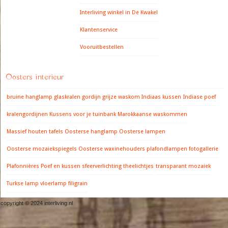
Interliving winkel in De Kwakel
Klantenservice
Vooruitbestellen
Oosters interieur
bruine hanglamp
glaskralen gordijn
grijze waskom
Indiaas kussen
Indiase poef
kralengordijnen
Kussens voor je tuinbank
Marokkaanse waskommen
Massief houten tafels
Oosterse hanglamp
Oosterse lampen
Oosterse mozaiekspiegels
Oosterse waxinehouders
plafondlampen fotogallerie
Plafonnières
Poef en kussen
sfeerverlichting
theelichtjes
transparant mozaiek
Turkse lamp
vloerlamp filigrain
copyright © 2024 interliving.nl