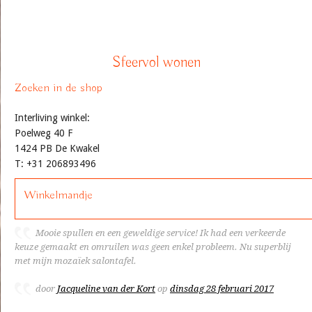
Sfeervol wonen
Zoeken in de shop
Interliving winkel:
Poelweg 40 F
1424 PB De Kwakel
T: +31 206893496
Winkelmandje
Mooie spullen en een geweldige service! Ik had een verkeerde
keuze gemaakt en omruilen was geen enkel probleem. Nu superblij
met mijn mozaïek salontafel.
door
Jacqueline van der Kort
op
dinsdag 28 februari 2017