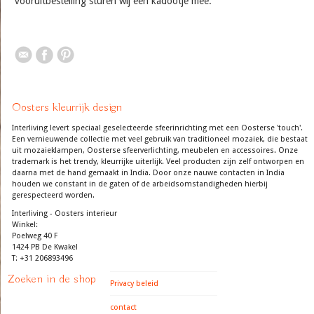
vooruitbestelling sturen wij een kadootje mee.
Oosters kleurrijk design
Interliving levert speciaal geselecteerde sfeerinrichting met een Oosterse 'touch'.
Een vernieuwende collectie met veel gebruik van traditioneel mozaiek, die bestaat
uit mozaieklampen, Oosterse sfeerverlichting, meubelen en accessoires. Onze
trademark is het trendy, kleurrijke uiterlijk. Veel producten zijn zelf ontworpen en
daarna met de hand gemaakt in India. Door onze nauwe contacten in India
houden we constant in de gaten of de arbeidsomstandigheden hierbij
gerespecteerd worden.
Interliving - Oosters interieur
Winkel:
Poelweg 40 F
1424 PB De Kwakel
T: +31 206893496
Zoeken in de shop
Privacy beleid
contact