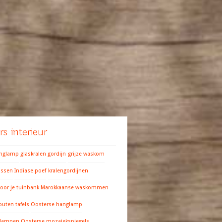
s interieur
anglamp
glaskralen gordijn
grijze waskom
ussen
Indiase poef
kralengordijnen
oor je tuinbank
Marokkaanse waskommen
outen tafels
Oosterse hanglamp
 lampen
Oosterse mozaiekspiegels