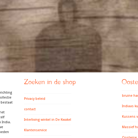
Zoeken in de shop
Ooster
richting
bruine h
llectie
Privacy beleid
 bestaat
Indiaas k
contact
het
Kussens v
elf
Interliving winkel in De Kwakel
 India.
we
Massief h
Klantenservice
gheden
Oosterse