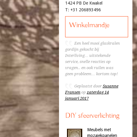
1424 PB De Kwakel
T: +31 206893496
Winkelmandje
Een heel mooi glaskralen
gordijn gekocht bij
Interliving… uitstekende
service, snelle reacties op
vragen.. en ook ruilen was
geen probleem… kortom top!
Geplaatst door
Susanne
Fransen
op
zaterdag 14
januari 2017
DIY sfeerverlichting
Meubels met
mozaiekpanelen