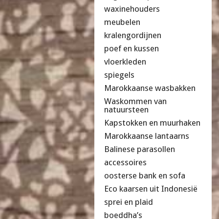
waxinehouders
meubelen
kralengordijnen
poef en kussen
vloerkleden
spiegels
Marokkaanse wasbakken
Waskommen van
natuursteen
Kapstokken en muurhaken
Marokkaanse lantaarns
Balinese parasollen
accessoires
oosterse bank en sofa
Eco kaarsen uit Indonesië
sprei en plaid
boeddha’s