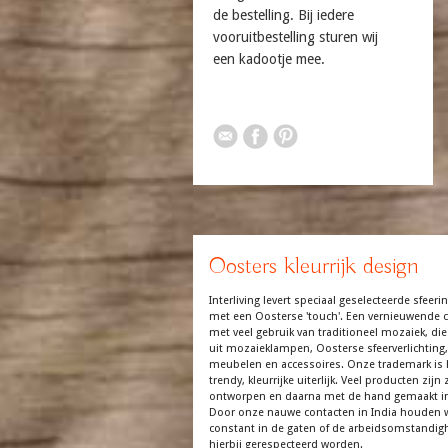
de bestelling. Bij iedere
vooruitbestelling sturen wij
een kadootje mee.
Oosters kleurrijk design
Interliving levert speciaal geselecteerde sfeerin
met een Oosterse 'touch'. Een vernieuwende co
met veel gebruik van traditioneel mozaiek, die
uit mozaieklampen, Oosterse sfeerverlichting,
meubelen en accessoires. Onze trademark is 
trendy, kleurrijke uiterlijk. Veel producten zijn z
ontworpen en daarna met de hand gemaakt in
Door onze nauwe contacten in India houden 
constant in de gaten of de arbeidsomstandi
hierbij gerespecteerd worden.