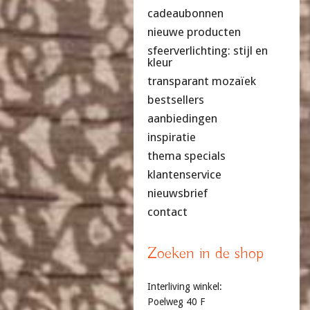
cadeaubonnen
nieuwe producten
sfeerverlichting: stijl en
kleur
transparant mozaïek
bestsellers
aanbiedingen
inspiratie
thema specials
klantenservice
nieuwsbrief
contact
Zoeken in de shop
Interliving winkel:
Poelweg 40 F