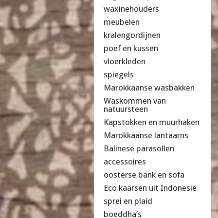
waxinehouders
meubelen
kralengordijnen
poef en kussen
vloerkleden
spiegels
Marokkaanse wasbakken
Waskommen van
natuursteen
Kapstokken en muurhaken
Marokkaanse lantaarns
Balinese parasollen
accessoires
oosterse bank en sofa
Eco kaarsen uit Indonesië
sprei en plaid
boeddha’s