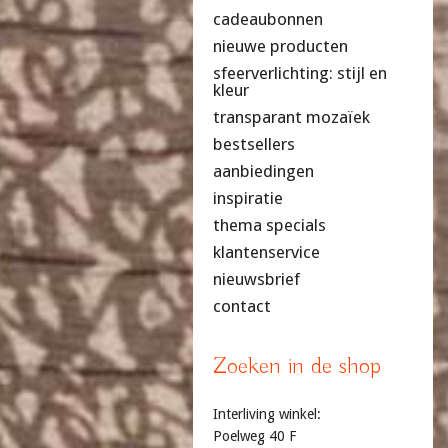
cadeaubonnen
nieuwe producten
sfeerverlichting: stijl en
kleur
transparant mozaïek
bestsellers
aanbiedingen
inspiratie
thema specials
klantenservice
nieuwsbrief
contact
Zoeken in de shop
Interliving winkel:
Poelweg 40 F