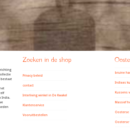
Zoeken in de shop
Ooster
richting
bruine h
llectie
Privacy beleid
 bestaat
Indiaas k
contact
het
Kussens v
elf
Interliving winkel in De Kwakel
 India.
we
Massief h
Klantenservice
gheden
Oosterse
Vooruitbestellen
Oosterse