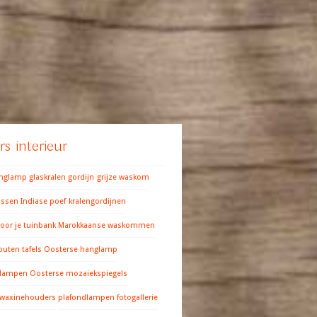
s interieur
anglamp
glaskralen gordijn
grijze waskom
ussen
Indiase poef
kralengordijnen
oor je tuinbank
Marokkaanse waskommen
outen tafels
Oosterse hanglamp
 lampen
Oosterse mozaiekspiegels
 waxinehouders
plafondlampen fotogallerie