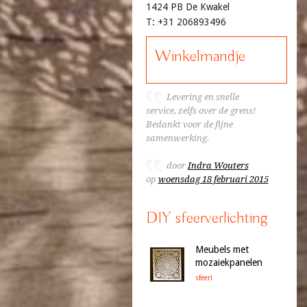
1424 PB De Kwakel
T: +31 206893496
Winkelmandje
Levering en snelle
service, zelfs over de grens!
Bedankt voor de fijne
samenwerking.
door
Indra Wouters
op
woensdag 18 februari 2015
DIY sfeerverlichting
Meubels met
mozaiekpanelen
sfeer!