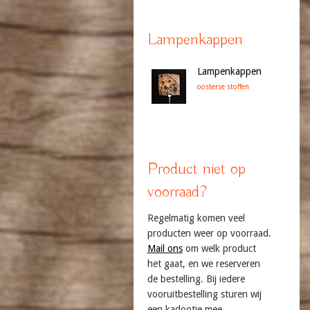
Lampenkappen
Lampenkappen
oosterse stoffen
Product niet op
voorraad?
Regelmatig komen veel
producten weer op voorraad.
Mail ons
om welk product
het gaat, en we reserveren
de bestelling. Bij iedere
vooruitbestelling sturen wij
een kadootje mee.