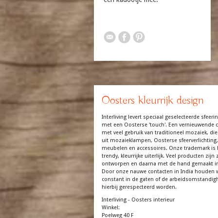
Oosters kleurrijk design
Interliving levert speciaal geselecteerde sfeerin
met een Oosterse 'touch'. Een vernieuwende co
met veel gebruik van traditioneel mozaiek, die
uit mozaieklampen, Oosterse sfeerverlichting,
meubelen en accessoires. Onze trademark is 
trendy, kleurrijke uiterlijk. Veel producten zijn z
ontworpen en daarna met de hand gemaakt in
Door onze nauwe contacten in India houden 
constant in de gaten of de arbeidsomstandi
hierbij gerespecteerd worden.
Interliving - Oosters interieur
Winkel:
Poelweg 40 F