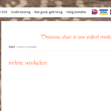
n €50
· Snelle levering
· Niet goed, geld terug
· Veilig bestellen
"Oosterse sfeer in een stijlvol mode
Start
/ online winkelen
online winkelen