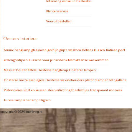
Interliving winkel in De Kwakel
Klantenservice
Vooruitbestellen
Oosters interieur
bruine hanglamp
glaskralen gordijn
grijze waskom
Indiaas kussen
Indiase poef
kralengordijnen
Kussens voor je tuinbank
Marokkaanse waskommen
Massief houten tafels
Oosterse hanglamp
Oosterse lampen
Oosterse mozaiekspiegels
Oosterse waxinehouders
plafondlampen fotogallerie
Plafonnières
Poef en kussen
sfeerverlichting
theelichtjes
transparant mozaiek
Turkse lamp
vloerlamp filigrain
copyright © 2024 interliving.nl