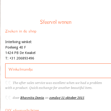
Sfeervol wonen
Zoeken in de shop
Interliving winkel:
Poelweg 40 F
1424 PB De Kwakel
T: +31 206893496
Winkelmandje
The after sales service was excellent when we had a problem
with a product. Quick exchange for another beautiful item.
door
Bhavnita Donia
on
zondag 11 oktober 2015
DIY sfeerverlichting