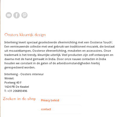
Oosters kleurrijk design
Interliving levert speciaal geselecteerde sfeerinrichting met een Oosterse 'touch'.
Een vernieuwende collectie met veel gebruik van traditioneel mozaiek, die bestaat
uit mozaieklampen, Oosterse sfeerverlichting, meubelen en accessoires. Onze
trademark is het trendy, kleurrijke uiterlijk. Veel producten zijn zelf ontworpen en
daarna met de hand gemaakt in India. Door onze nauwe contacten in India
houden we constant in de gaten of de arbeidsomstandigheden hierbij
gerespecteerd worden.
Interliving - Oosters interieur
Winkel:
Poelweg 40 F
1424 PB De Kwakel
T: +31 206893496
Zoeken in de shop
Privacy beleid
contact