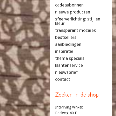
cadeaubonnen
nieuwe producten
sfeerverlichting: stijl en
kleur
transparant mozaïek
bestsellers
aanbiedingen
inspiratie
thema specials
klantenservice
nieuwsbrief
contact
Zoeken in de shop
Interliving winkel:
Poelweg 40 F