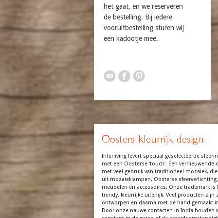
het gaat, en we reserveren
de bestelling. Bij iedere
vooruitbestelling sturen wij
een kadootje mee.
Oosters kleurrijk design
Interliving levert speciaal geselecteerde sfeerin
met een Oosterse 'touch'. Een vernieuwende co
met veel gebruik van traditioneel mozaiek, die
uit mozaieklampen, Oosterse sfeerverlichting,
meubelen en accessoires. Onze trademark is 
trendy, kleurrijke uiterlijk. Veel producten zijn z
ontworpen en daarna met de hand gemaakt in
Door onze nauwe contacten in India houden 