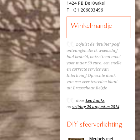
1424 PB De Kwakel
T: +31 206893496
Winkelmandje
Zojuist de "bruine" poef
ontvangen die ik woensdag
had besteld, ontzettend mooi
voor maar 59 euro. een snelle
en correcte service van
Interliving.Oprechte dank
van een zeer tevreden klant
uit Brasschaat Belgie
door
Leo Luijks
op
vrijdag 29 augustus 2014
DIY sfeerverlichting
Meubels met