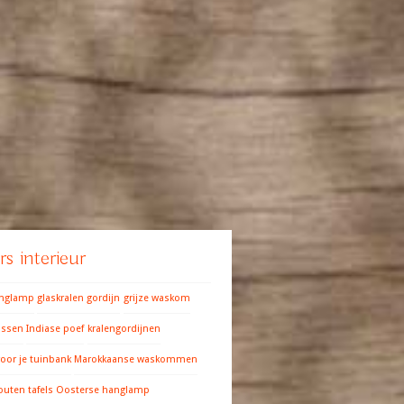
s interieur
anglamp
glaskralen gordijn
grijze waskom
ussen
Indiase poef
kralengordijnen
oor je tuinbank
Marokkaanse waskommen
outen tafels
Oosterse hanglamp