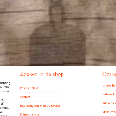
Zoeken in de shop
Ooster
richting
bruine h
llectie
Privacy beleid
 bestaat
Indiaas k
contact
het
Kussens v
elf
Interliving winkel in De Kwakel
 India.
we
Massief h
Klantenservice