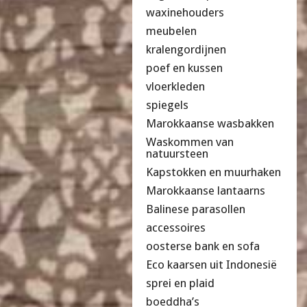
waxinehouders
meubelen
kralengordijnen
poef en kussen
vloerkleden
spiegels
Marokkaanse wasbakken
Waskommen van
natuursteen
Kapstokken en muurhaken
Marokkaanse lantaarns
Balinese parasollen
accessoires
oosterse bank en sofa
Eco kaarsen uit Indonesië
sprei en plaid
boeddha’s