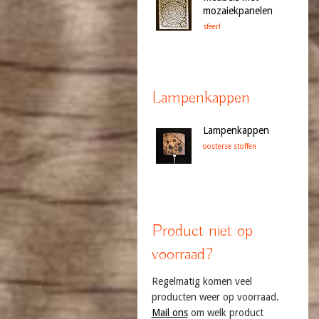
mozaiekpanelen
sfeer!
Lampenkappen
Lampenkappen
oosterse stoffen
Product niet op
voorraad?
Regelmatig komen veel
producten weer op voorraad.
Mail ons
om welk product