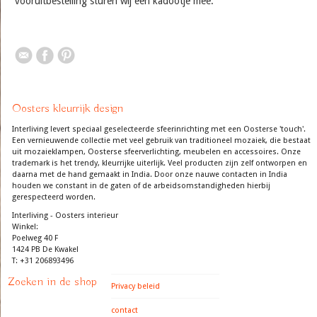
vooruitbestelling sturen wij een kadootje mee.
Oosters kleurrijk design
Interliving levert speciaal geselecteerde sfeerinrichting met een Oosterse 'touch'.
Een vernieuwende collectie met veel gebruik van traditioneel mozaiek, die bestaat
uit mozaieklampen, Oosterse sfeerverlichting, meubelen en accessoires. Onze
trademark is het trendy, kleurrijke uiterlijk. Veel producten zijn zelf ontworpen en
daarna met de hand gemaakt in India. Door onze nauwe contacten in India
houden we constant in de gaten of de arbeidsomstandigheden hierbij
gerespecteerd worden.
Interliving - Oosters interieur
Winkel:
Poelweg 40 F
1424 PB De Kwakel
T: +31 206893496
Zoeken in de shop
Privacy beleid
contact