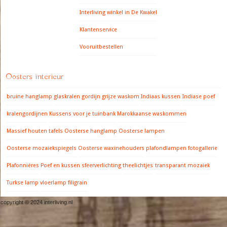
Interliving winkel in De Kwakel
Klantenservice
Vooruitbestellen
Oosters interieur
bruine hanglamp
glaskralen gordijn
grijze waskom
Indiaas kussen
Indiase poef
kralengordijnen
Kussens voor je tuinbank
Marokkaanse waskommen
Massief houten tafels
Oosterse hanglamp
Oosterse lampen
Oosterse mozaiekspiegels
Oosterse waxinehouders
plafondlampen fotogallerie
Plafonnières
Poef en kussen
sfeerverlichting
theelichtjes
transparant mozaiek
Turkse lamp
vloerlamp filigrain
copyright © 2024 interliving.nl