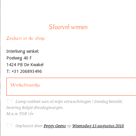
Sfeervol wonen
Zoeken in de shop
Interliving winkel:
Poelweg 40 F
1424 PB De Kwakel
T: +31 206893496
Winkelmandje
Lamp voldoet aan al mijn verwachtingen ! Zondag besteld,
levering België dinsdagmorgen.
M.a.w TOP !👍
Geplaatst door
Peggy Geens
op
Woensdag 15 augustus 2018