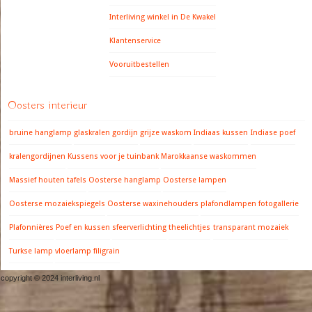
Interliving winkel in De Kwakel
Klantenservice
Vooruitbestellen
Oosters interieur
bruine hanglamp
glaskralen gordijn
grijze waskom
Indiaas kussen
Indiase poef
kralengordijnen
Kussens voor je tuinbank
Marokkaanse waskommen
Massief houten tafels
Oosterse hanglamp
Oosterse lampen
Oosterse mozaiekspiegels
Oosterse waxinehouders
plafondlampen fotogallerie
Plafonnières
Poef en kussen
sfeerverlichting
theelichtjes
transparant mozaiek
Turkse lamp
vloerlamp filigrain
copyright © 2024 interliving.nl