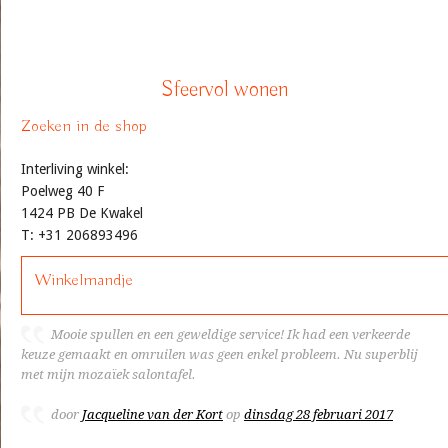
Sfeervol wonen
Zoeken in de shop
Interliving winkel:
Poelweg 40 F
1424 PB De Kwakel
T: +31 206893496
Winkelmandje
Mooie spullen en een geweldige service! Ik had een verkeerde
keuze gemaakt en omruilen was geen enkel probleem. Nu superblij
met mijn mozaïek salontafel.
door
Jacqueline van der Kort
op
dinsdag 28 februari 2017