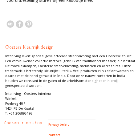
vooruitbestelling sturen wij een kadootje mee.
Oosters kleurrijk design
Interliving levert speciaal geselecteerde sfeerinrichting met een Oosterse 'touch'.
Een vernieuwende collectie met veel gebruik van traditioneel mozaiek, die bestaat
uit mozaieklampen, Oosterse sfeerverlichting, meubelen en accessoires. Onze
trademark is het trendy, kleurrijke uiterlijk. Veel producten zijn zelf ontworpen en
daarna met de hand gemaakt in India. Door onze nauwe contacten in India
houden we constant in de gaten of de arbeidsomstandigheden hierbij
gerespecteerd worden.
Interliving - Oosters interieur
Winkel:
Poelweg 40 F
1424 PB De Kwakel
T: +31 206893496
Zoeken in de shop
Privacy beleid
contact