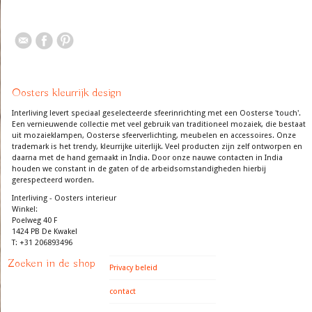
Oosters kleurrijk design
Interliving levert speciaal geselecteerde sfeerinrichting met een Oosterse 'touch'.
Een vernieuwende collectie met veel gebruik van traditioneel mozaiek, die bestaat
uit mozaieklampen, Oosterse sfeerverlichting, meubelen en accessoires. Onze
trademark is het trendy, kleurrijke uiterlijk. Veel producten zijn zelf ontworpen en
daarna met de hand gemaakt in India. Door onze nauwe contacten in India
houden we constant in de gaten of de arbeidsomstandigheden hierbij
gerespecteerd worden.
Interliving - Oosters interieur
Winkel:
Poelweg 40 F
1424 PB De Kwakel
T: +31 206893496
Zoeken in de shop
Privacy beleid
contact