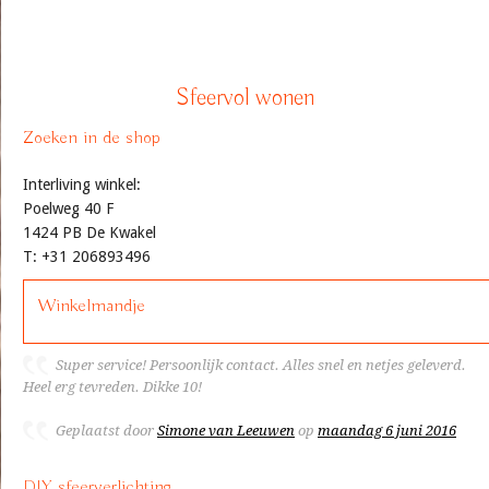
Sfeervol wonen
Zoeken in de shop
Interliving winkel:
Poelweg 40 F
1424 PB De Kwakel
T: +31 206893496
Winkelmandje
Super service! Persoonlijk contact. Alles snel en netjes geleverd.
Heel erg tevreden. Dikke 10!
Geplaatst door
Simone van Leeuwen
op
maandag 6 juni 2016
DIY sfeerverlichting