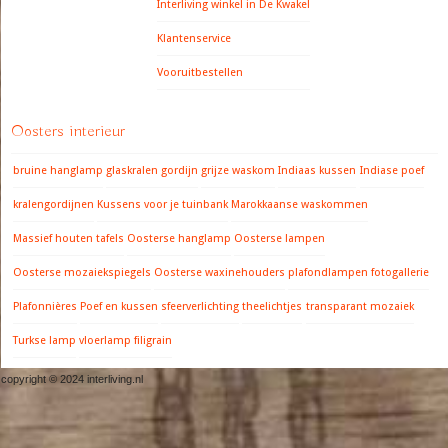
Interliving winkel in De Kwakel
Klantenservice
Vooruitbestellen
Oosters interieur
bruine hanglamp
glaskralen gordijn
grijze waskom
Indiaas kussen
Indiase poef
kralengordijnen
Kussens voor je tuinbank
Marokkaanse waskommen
Massief houten tafels
Oosterse hanglamp
Oosterse lampen
Oosterse mozaiekspiegels
Oosterse waxinehouders
plafondlampen fotogallerie
Plafonnières
Poef en kussen
sfeerverlichting
theelichtjes
transparant mozaiek
Turkse lamp
vloerlamp filigrain
copyright © 2024 interliving.nl