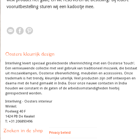
vooruitbestelling sturen wij een kadootje mee.
Oosters kleurrijk design
Interliving levert speciaal geselecteerde sfeerinrichting met een Oosterse 'touch'.
Een vernieuwende collectie met veel gebruik van traditioneel mozaiek, die bestaat
uit mozaieklampen, Oosterse sfeerverlichting, meubelen en accessoires. Onze
trademark is het trendy, kleurrijke uiterlijk. Veel producten zijn zelf ontworpen en
daarna met de hand gemaakt in India. Door onze nauwe contacten in India
houden we constant in de gaten of de arbeidsomstandigheden hierbij
gerespecteerd worden.
Interliving - Oosters interieur
Winkel:
Poelweg 40 F
1424 PB De Kwakel
T: +31 206893496
Zoeken in de shop
Privacy beleid