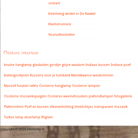
contact
Interliving winkel in De Kwakel
Klantenservice
Vooruitbestellen
Oosters interieur
bruine hanglamp
glaskralen gordijn
grijze waskom
Indiaas kussen
Indiase poef
kralengordijnen
Kussens voor je tuinbank
Marokkaanse waskommen
Massief houten tafels
Oosterse hanglamp
Oosterse lampen
Oosterse mozaiekspiegels
Oosterse waxinehouders
plafondlampen fotogallerie
Plafonnières
Poef en kussen
sfeerverlichting
theelichtjes
transparant mozaiek
Turkse lamp
vloerlamp filigrain
copyright © 2024 interliving.nl