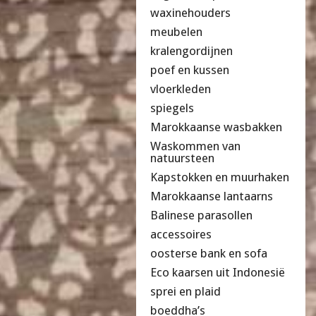
waxinehouders
meubelen
kralengordijnen
poef en kussen
vloerkleden
spiegels
Marokkaanse wasbakken
Waskommen van
natuursteen
Kapstokken en muurhaken
Marokkaanse lantaarns
Balinese parasollen
accessoires
oosterse bank en sofa
Eco kaarsen uit Indonesië
sprei en plaid
boeddha’s