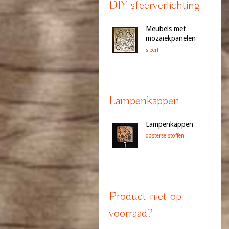
DIY sfeerverlichting
Meubels met
mozaiekpanelen
sfeer!
Lampenkappen
Lampenkappen
oosterse stoffen
Product niet op
voorraad?