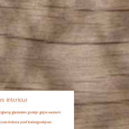
s interieur
anglamp
glaskralen gordijn
grijze waskom
ussen
Indiase poef
kralengordijnen