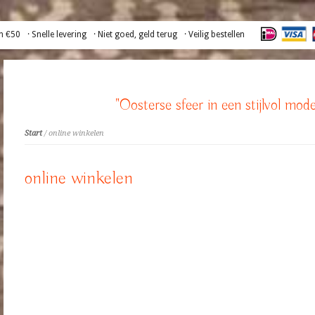
n €50
· Snelle levering
· Niet goed, geld terug
· Veilig bestellen
"Oosterse sfeer in een stijlvol mode
Start
/ online winkelen
online winkelen