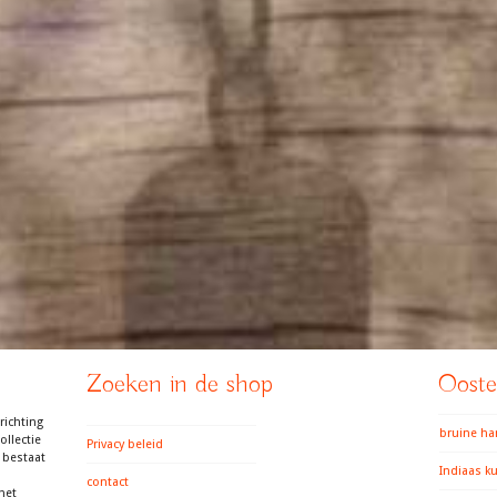
Zoeken in de shop
Ooster
richting
bruine h
llectie
Privacy beleid
 bestaat
Indiaas k
contact
het