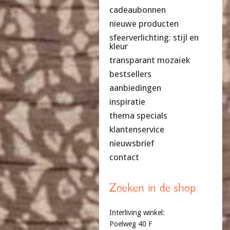
cadeaubonnen
nieuwe producten
sfeerverlichting: stijl en
kleur
transparant mozaïek
bestsellers
aanbiedingen
inspiratie
thema specials
klantenservice
nieuwsbrief
contact
Zoeken in de shop
Interliving winkel:
Poelweg 40 F