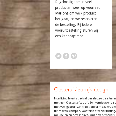
Regelmatig komen veel
producten weer op voorraad.
Mail ons
om welk product
het gaat, en we reserveren
de bestelling. Bij iedere
vooruitbestelling sturen wij
een kadootje mee.
Oosters kleurrijk design
Interliving levert speciaal geselecteerde sfeerin
met een Oosterse 'touch'. Een vernieuwende co
met veel gebruik van traditioneel mozaiek, die
uit mozaieklampen, Oosterse sfeerverlichting,
meubelen en accessoires. Onze trademark is 