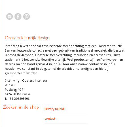
Oosters kleurrijk design
Interliving levert speciaal geselecteerde sfeerinrichting met een Oosterse 'touch'.
Een vernieuwende collectie met veel gebruik van traditioneel mozaiek, die bestaat
uit mozaieklampen, Oosterse sfeerverlichting, meubelen en accessoires. Onze
trademark is het trendy, kleurrijke uiterlijk. Veel producten zijn zelf ontworpen en
daarna met de hand gemaakt in India. Door onze nauwe contacten in India
houden we constant in de gaten of de arbeidsomstandigheden hierbij
gerespecteerd worden.
Interliving - Oosters interieur
Winkel:
Poelweg 40 F
1424 PB De Kwakel
T: +31 206893496
Zoeken in de shop
Privacy beleid
contact