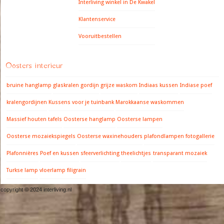
Interliving winkel in De Kwakel
Klantenservice
Vooruitbestellen
Oosters interieur
bruine hanglamp
glaskralen gordijn
grijze waskom
Indiaas kussen
Indiase poef
kralengordijnen
Kussens voor je tuinbank
Marokkaanse waskommen
Massief houten tafels
Oosterse hanglamp
Oosterse lampen
Oosterse mozaiekspiegels
Oosterse waxinehouders
plafondlampen fotogallerie
Plafonnières
Poef en kussen
sfeerverlichting
theelichtjes
transparant mozaiek
Turkse lamp
vloerlamp filigrain
copyright © 2024 interliving.nl