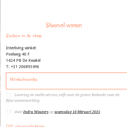
Sfeervol wonen
Zoeken in de shop
Interliving winkel:
Poelweg 40 F
1424 PB De Kwakel
T: +31 206893496
Winkelmandje
Levering en snelle service, zelfs over de grens! Bedankt voor de
fijne samenwerking.
door
Indra Wouters
op
woensdag 18 februari 2015
DIY sfeerverlichting