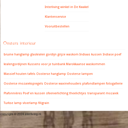
Interliving winkel in De Kwakel
Klantenservice
Vooruitbestellen
Oosters interieur
bruine hanglamp
glaskralen gordijn
grijze waskom
Indiaas kussen
Indiase poef
kralengordijnen
Kussens voor je tuinbank
Marokkaanse waskommen
Massief houten tafels
Oosterse hanglamp
Oosterse lampen
Oosterse mozaiekspiegels
Oosterse waxinehouders
plafondlampen fotogallerie
Plafonnières
Poef en kussen
sfeerverlichting
theelichtjes
transparant mozaiek
Turkse lamp
vloerlamp filigrain
copyright © 2024 interliving.nl