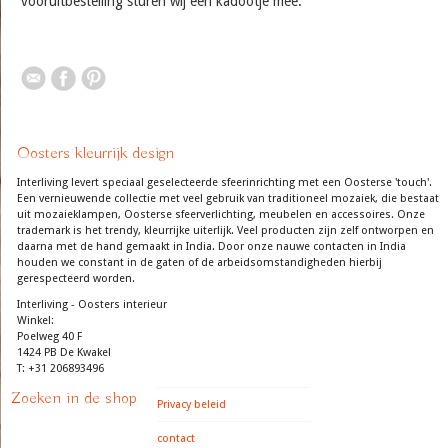
vooruitbestelling sturen wij een kadootje mee.
Oosters kleurrijk design
Interliving levert speciaal geselecteerde sfeerinrichting met een Oosterse 'touch'.
Een vernieuwende collectie met veel gebruik van traditioneel mozaiek, die bestaat
uit mozaieklampen, Oosterse sfeerverlichting, meubelen en accessoires. Onze
trademark is het trendy, kleurrijke uiterlijk. Veel producten zijn zelf ontworpen en
daarna met de hand gemaakt in India. Door onze nauwe contacten in India
houden we constant in de gaten of de arbeidsomstandigheden hierbij
gerespecteerd worden.
Interliving - Oosters interieur
Winkel:
Poelweg 40 F
1424 PB De Kwakel
T: +31 206893496
Zoeken in de shop
Privacy beleid
contact