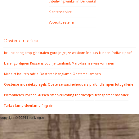
Interliving winkel in De Kwakel
Klantenservice
Vooruitbestellen
Oosters interieur
bruine hanglamp
glaskralen gordijn
grijze waskom
Indiaas kussen
Indiase poef
kralengordijnen
Kussens voor je tuinbank
Marokkaanse waskommen
Massief houten tafels
Oosterse hanglamp
Oosterse lampen
Oosterse mozaiekspiegels
Oosterse waxinehouders
plafondlampen fotogallerie
Plafonnières
Poef en kussen
sfeerverlichting
theelichtjes
transparant mozaiek
Turkse lamp
vloerlamp filigrain
copyright © 2024 interliving.nl