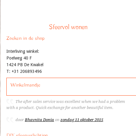
Sfeervol wonen
Zoeken in de shop
Interliving winkel:
Poelweg 40 F
1424 PB De Kwakel
T: +31 206893496
Winkelmandje
The after sales service was excellent when we had a problem
with a product. Quick exchange for another beautiful item.
door
Bhavnita Donia
on
zondag 11 oktober 2015
DIY sfeerverlichting