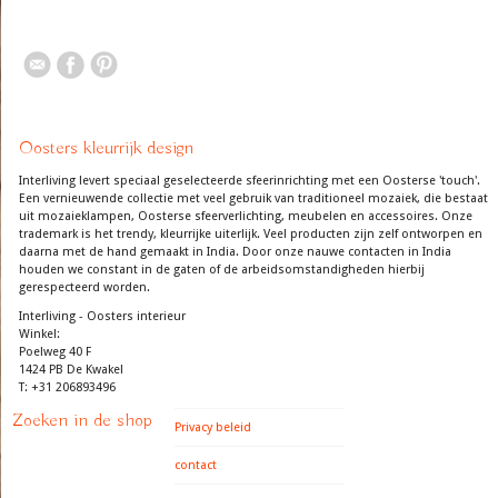
Oosters kleurrijk design
Interliving levert speciaal geselecteerde sfeerinrichting met een Oosterse 'touch'.
Een vernieuwende collectie met veel gebruik van traditioneel mozaiek, die bestaat
uit mozaieklampen, Oosterse sfeerverlichting, meubelen en accessoires. Onze
trademark is het trendy, kleurrijke uiterlijk. Veel producten zijn zelf ontworpen en
daarna met de hand gemaakt in India. Door onze nauwe contacten in India
houden we constant in de gaten of de arbeidsomstandigheden hierbij
gerespecteerd worden.
Interliving - Oosters interieur
Winkel:
Poelweg 40 F
1424 PB De Kwakel
T: +31 206893496
Zoeken in de shop
Privacy beleid
contact