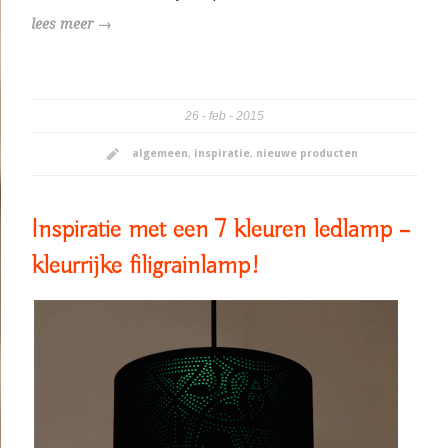
lees meer →
26
feb
2015
algemeen
,
inspiratie
,
nieuwe producten
Inspiratie met een 7 kleuren ledlamp –
kleurrijke filigrainlamp!