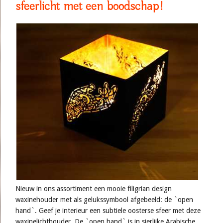
sfeerlicht met een boodschap!
Nieuw in ons assortiment een mooie filigrian design
waxinehouder met als gelukssymbool afgebeeld: de `open
hand`. Geef je interieur een subtiele oosterse sfeer met deze
waxinelichthouder. De `open hand` is in sierlijke Arabische