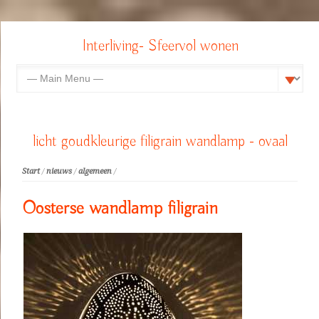
Interliving- Sfeervol wonen
licht goudkleurige filigrain wandlamp - ovaal
Start
/
nieuws
/
algemeen
/
Oosterse wandlamp filigrain