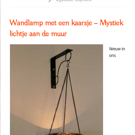
algemeen
,
inspiratie
Wandlamp met een kaarsje – Mystiek
lichtje aan de muur
Nieuw in
ons