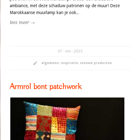
ambiance, met deze schaduw patronen op de muur! Deze
Marokkaanse muurlamp kan je ook..
lees meer →
07
mrt
2015
algemeen
,
inspiratie
,
nieuwe producten
Armrol bont patchwork