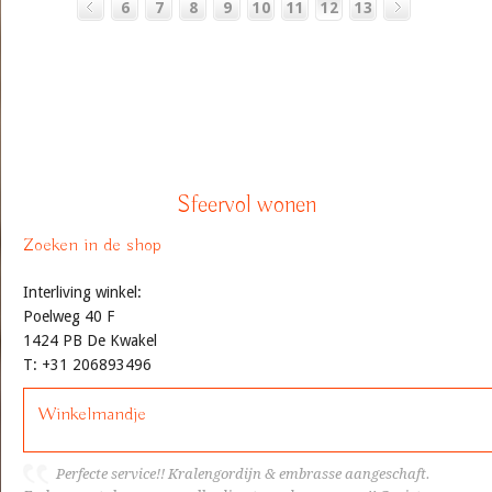
6
7
8
9
10
11
12
13
Sfeervol wonen
Zoeken in de shop
Interliving winkel:
Poelweg 40 F
1424 PB De Kwakel
T: +31 206893496
Winkelmandje
Perfecte service!! Kralengordijn & embrasse aangeschaft.