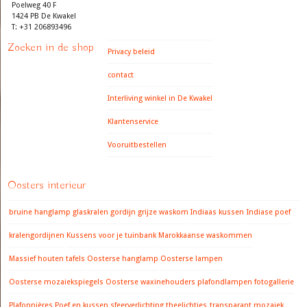
Poelweg 40 F
1424 PB De Kwakel
T: +31 206893496
Zoeken in de shop
Privacy beleid
contact
Interliving winkel in De Kwakel
Klantenservice
Vooruitbestellen
Oosters interieur
bruine hanglamp
glaskralen gordijn
grijze waskom
Indiaas kussen
Indiase poef
kralengordijnen
Kussens voor je tuinbank
Marokkaanse waskommen
Massief houten tafels
Oosterse hanglamp
Oosterse lampen
Oosterse mozaiekspiegels
Oosterse waxinehouders
plafondlampen fotogallerie
Plafonnières
Poef en kussen
sfeerverlichting
theelichtjes
transparant mozaiek