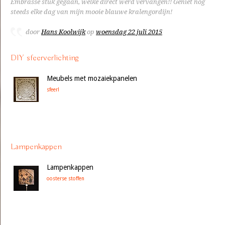
Embrasse stuk gegaan, welke direct werd vervangen!! Geniet nog
steeds elke dag van mijn mooie blauwe kralengordijn!
door
Hans Koolwijk
op
woensdag 22 juli 2015
DIY sfeerverlichting
Meubels met mozaiekpanelen
sfeer!
Lampenkappen
Lampenkappen
oosterse stoffen