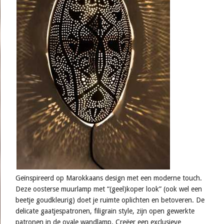
Geïnspireerd op Marokkaans design met een moderne touch.
Deze oosterse muurlamp met “(geel)koper look” (ook wel een
beetje goudkleurig) doet je ruimte oplichten en betoveren. De
delicate gaatjespatronen, filigrain style, zijn open gewerkte
patronen in de ovale wandlamp. Creëer een exclusieve