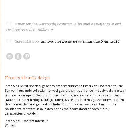
Super service! Persoonlijk contact. Alles snel en netjes geleverd.
Heel erg tevreden. Dikke 10!
Geplaatst door
Simone van Leeuwen
op
maandag 6 juni 2016
Oosters kleurrijk design
Interliving levert speciaal geselecteerde sfeerinrichting met een Oosterse 'touch'.
Een vernieuwende collectie met veel gebruik van traditioneel mozaiek, die bestaat
uit mozaieklampen, Oosterse sfeerverlichting, meubelen en accessoires. Onze
trademark is het trendy, kleurrijke uiterlijk. Veel producten zijn zelf ontworpen en
daarna met de hand gemaakt in India. Door onze nauwe contacten in India
houden we constant in de gaten of de arbeidsomstandigheden hierbij
gerespecteerd worden.
Interliving - Oosters interieur
Winkel: