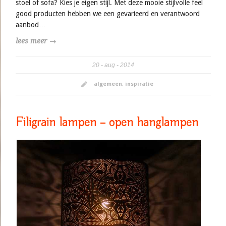
stoel of sofa? Kies je eigen stijl. Met deze mooie stijlvolle feel
good producten hebben we een gevarieerd en verantwoord
aanbod…
lees meer →
20
aug
2014
algemeen
,
inspiratie
Filigrain lampen – open hanglampen