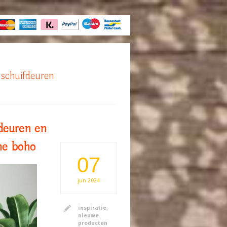
schuifdeuren
deuren en
he boho
07
jun
2024
inspiratie
,
nieuwe
producten