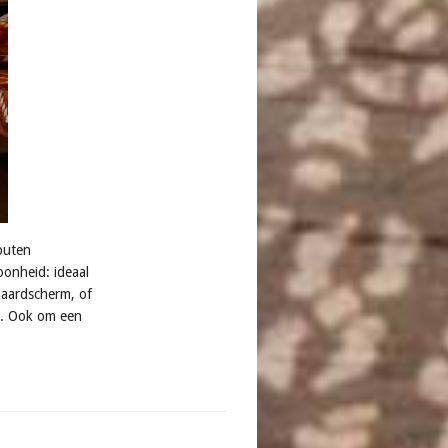
outen
oonheid: ideaal
haardscherm, of
n. Ook om een