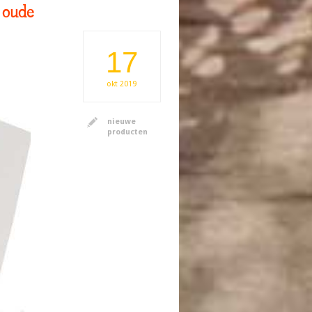
 oude
17
okt
2019
nieuwe
producten