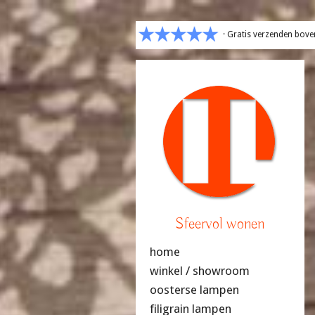
· Gratis verzenden bove
Sfeervol wonen
home
winkel / showroom
oosterse lampen
filigrain lampen