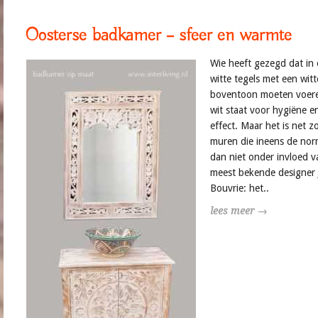
Oosterse badkamer – sfeer en warmte
Wie heeft gezegd dat in
witte tegels met een wit
boventoon moeten voeren
wit staat voor hygiëne en
effect. Maar het is net zo
muren die ineens de nor
dan niet onder invloed va
meest bekende designer 
Bouvrie: het..
lees meer →