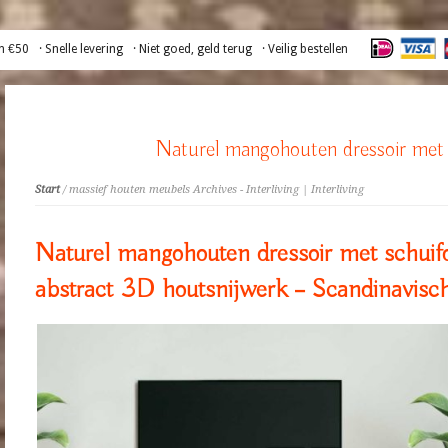
n €50
· Snelle levering
· Niet goed, geld terug
· Veilig bestellen
Naturel mangohouten dressoir met 
Start
/ massief houten meubels Archives - Interliving | Interliving
Naturel mangohouten dressoir met schuif
abstract 3D houtsnijwerk – Scandinavisc