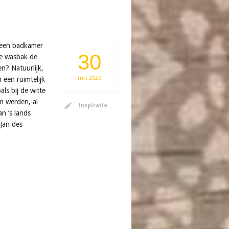
 een badkamer
30
te wasbak de
? Natuurlijk,
mrt
2020
 een ruimtelijk
als bij de witte
m werden, al
inspiratie
n ’s lands
Jan des