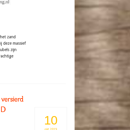
 het zand
ij deze massief
ubels zijn
achtige
versierd
3D
10
okt
2019