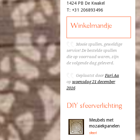
1424 PB De Kwakel
T: +31 206893496
Winkelmandje
Mooie spullen, geweldige
service! De bestelde spullen
die op voorraad waren, zijn
de volgende dag geleverd.
Geplaatst door
Fari Aa
op
woensdag 21 december
2016
DIY sfeerverlichting
Meubels met
mozaiekpanelen
sfeer!