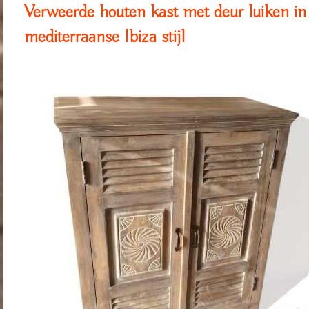
Verweerde houten kast met deur luiken in
mediterraanse Ibiza stijl