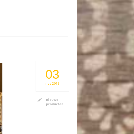
03
nov
2019
nieuwe
producten