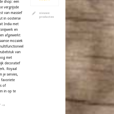
de shop: een
e vergrijsde
st van massief
nieuwe
producten
 in oosterse
uit India met
snijwerk en
en afgewerkt
aanse mozaiek
 multifunctioneel
ubelstuk van
oog met
jk decoratief
erk. Royaal
 je servies,
 favoriete
s of
en in op te
r →