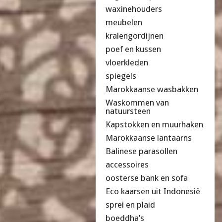
waxinehouders
meubelen
kralengordijnen
poef en kussen
vloerkleden
spiegels
Marokkaanse wasbakken
Waskommen van
natuursteen
Kapstokken en muurhaken
Marokkaanse lantaarns
Balinese parasollen
accessoires
oosterse bank en sofa
Eco kaarsen uit Indonesië
sprei en plaid
boeddha’s