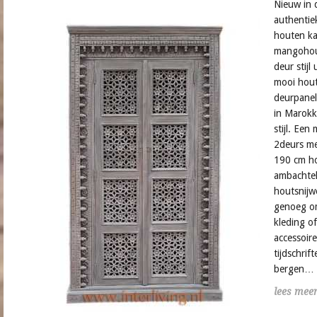
Nieuw in 
authentiek
houten ka
mangohout
deur stijl 
mooi hout
deurpanel
in Marokk
stijl. Een
2deurs me
190 cm h
ambachteli
houtsnijw
genoeg om
kleding of
accessoire
tijdschrift
bergen…
lees mee