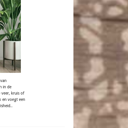
 van
n in de
veer, kruis of
k en voegt een
isheid..