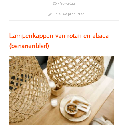
25
feb
2022
nieuwe producten
Lampenkappen van rotan en abaca
(bananenblad)