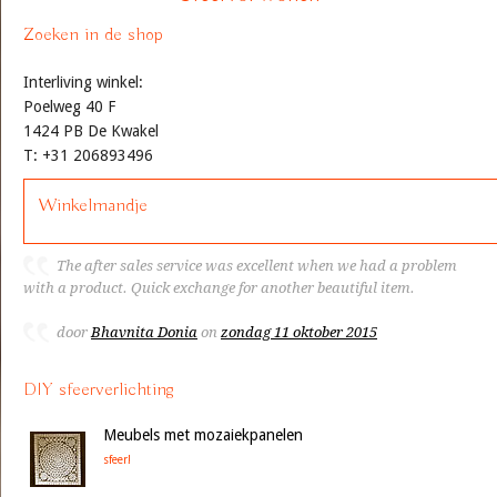
Zoeken in de shop
Interliving winkel:
Poelweg 40 F
1424 PB De Kwakel
T: +31 206893496
Winkelmandje
The after sales service was excellent when we had a problem
with a product. Quick exchange for another beautiful item.
door
Bhavnita Donia
on
zondag 11 oktober 2015
DIY sfeerverlichting
Meubels met mozaiekpanelen
sfeer!