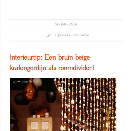
14
feb
2024
algemeen
,
inspiratie
Interieurtip: Een bruin beige
kralengordijn als roomdivider!