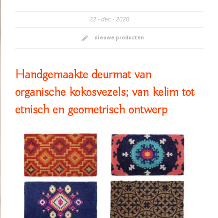
22
dec
2020
nieuwe producten
Handgemaakte deurmat van
organische kokosvezels; van kelim tot
etnisch en geometrisch ontwerp