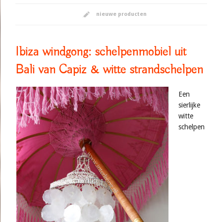
nieuwe producten
Ibiza windgong: schelpenmobiel uit
Bali van Capiz & witte strandschelpen
Een
sierlijke
witte
schelpen