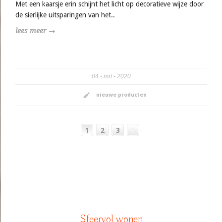
Met een kaarsje erin schijnt het licht op decoratieve wijze door
de sierlijke uitsparingen van het..
lees meer →
04
mrt
2020
nieuwe producten
1
2
3
Sfeervol wonen