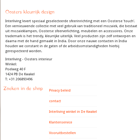
Oosters kleurrijk design
Interliving levert speciaal geselecteerde sfeerinrichting met een Oosterse 'touch'.
Een vernieuwende collectie met veel gebruik van traditioneel mozaiek, die bestaat
uit mozaieklampen, Oosterse sfeerverlichting, meubelen en accessoires. Onze
trademark is het trendy, kleurrijke uiterlijk. Veel producten zijn zelf ontworpen en
daarna met de hand gemaakt in India. Door onze nauwe contacten in India
houden we constant in de gaten of de arbeidsomstandigheden hierbij
gerespecteerd worden.
Interliving - Oosters interieur
Winkel:
Poelweg 40 F
1424 PB De Kwakel
T: +31 206893496
Zoeken in de shop
Privacy beleid
contact
Interliving winkel in De Kwakel
Klantenservice
Vooruitbestellen