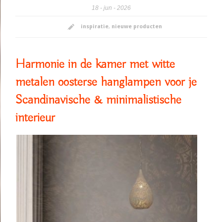
18
jun
2026
inspiratie
,
nieuwe producten
Harmonie in de kamer met witte
metalen oosterse hanglampen voor je
Scandinavische & minimalistische
interieur