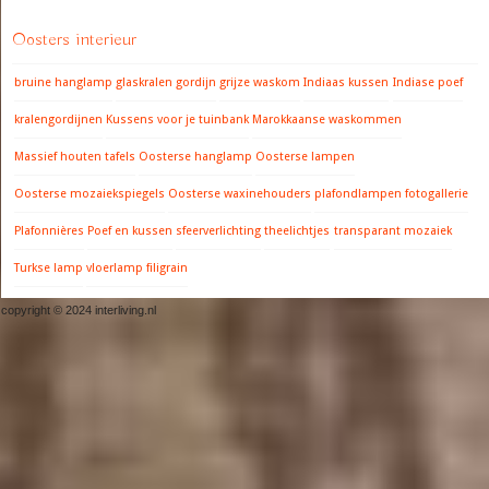
Oosters interieur
bruine hanglamp
glaskralen gordijn
grijze waskom
Indiaas kussen
Indiase poef
kralengordijnen
Kussens voor je tuinbank
Marokkaanse waskommen
Massief houten tafels
Oosterse hanglamp
Oosterse lampen
Oosterse mozaiekspiegels
Oosterse waxinehouders
plafondlampen fotogallerie
Plafonnières
Poef en kussen
sfeerverlichting
theelichtjes
transparant mozaiek
Turkse lamp
vloerlamp filigrain
copyright © 2024 interliving.nl