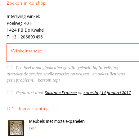
Zoeken in de shop
Interliving winkel:
Poelweg 40 F
1424 PB De Kwakel
T: +31 206893496
Winkelmandje
Een heel mooi glaskralen gordijn gekocht bij Interliving…
uitstekende service, snelle reacties op vragen.. en ook ruilen was
geen probleem… kortom top!
Geplaatst door
Susanne Fransen
op
zaterdag 14 januari 2017
DIY sfeerverlichting
Meubels met mozaiekpanelen
sfeer!