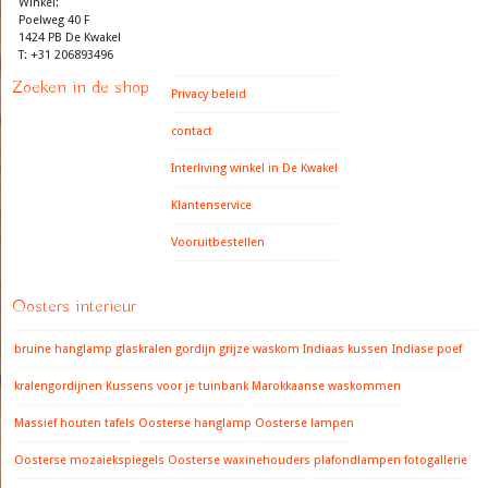
Winkel:
Poelweg 40 F
1424 PB De Kwakel
T: +31 206893496
Zoeken in de shop
Privacy beleid
contact
Interliving winkel in De Kwakel
Klantenservice
Vooruitbestellen
Oosters interieur
bruine hanglamp
glaskralen gordijn
grijze waskom
Indiaas kussen
Indiase poef
kralengordijnen
Kussens voor je tuinbank
Marokkaanse waskommen
Massief houten tafels
Oosterse hanglamp
Oosterse lampen
Oosterse mozaiekspiegels
Oosterse waxinehouders
plafondlampen fotogallerie