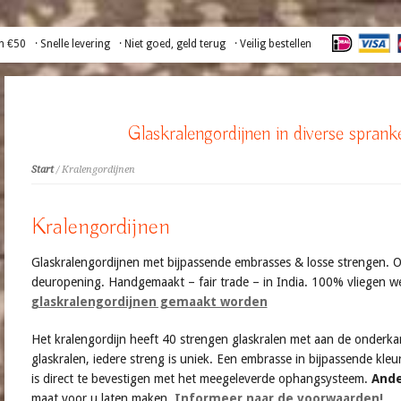
n €50
· Snelle levering
· Niet goed, geld terug
· Veilig bestellen
Glaskralengordijnen in diverse sprank
Start
/ Kralengordijnen
Kralengordijnen
Glaskralengordijnen met bijpassende embrasses & losse strengen. Ori
deuropening. Handgemaakt – fair trade – in India. 100% vliegen w
glaskralengordijnen gemaakt worden
Het kralengordijn heeft 40 strengen glaskralen met aan de onderkant
glaskralen, iedere streng is uniek. Een embrasse in bijpassende kleur
is direct te bevestigen met het meegeleverde ophangsysteem.
Ande
maat voor u laten maken.
Informeer naar de voorwaarden!