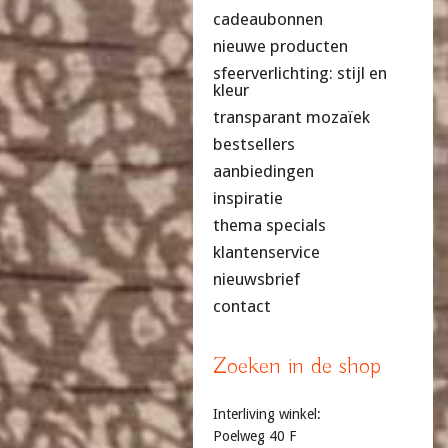
cadeaubonnen
nieuwe producten
sfeerverlichting: stijl en
kleur
transparant mozaïek
bestsellers
aanbiedingen
inspiratie
thema specials
klantenservice
nieuwsbrief
contact
Zoeken in de shop
Interliving winkel:
Poelweg 40 F