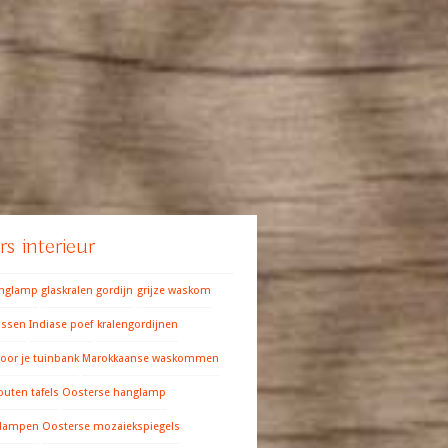
s interieur
anglamp
glaskralen gordijn
grijze waskom
ussen
Indiase poef
kralengordijnen
oor je tuinbank
Marokkaanse waskommen
outen tafels
Oosterse hanglamp
 lampen
Oosterse mozaiekspiegels