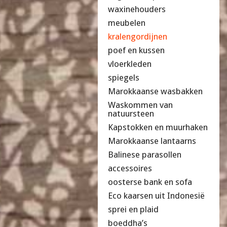
waxinehouders
meubelen
kralengordijnen
poef en kussen
vloerkleden
spiegels
Marokkaanse wasbakken
Waskommen van
natuursteen
Kapstokken en muurhaken
Marokkaanse lantaarns
Balinese parasollen
accessoires
oosterse bank en sofa
Eco kaarsen uit Indonesië
sprei en plaid
boeddha’s