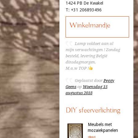
1424 PB De Kwakel
T: +31 206893496
Winkelmandje
Lamp voldoet aan al
mijn verwachtingen ! Zondag
besteld, levering België
dinsdagmorgen.
M.a.w TOP !
Geplaatst door
Peggy
Geens
op
Woensdag 15
augustus 2018
DIY sfeerverlichting
Meubels met
mozaiekpanelen
sfeer!