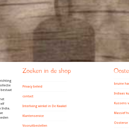
Zoeken in de shop
Ooster
richting
bruine h
llectie
Privacy beleid
 bestaat
Indiaas k
contact
het
Kussens v
elf
Interliving winkel in De Kwakel
 India.
we
Massief h
Klantenservice
gheden
Oosterse
Vooruitbestellen