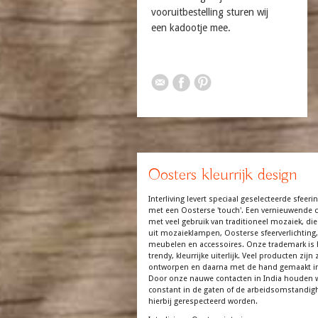
vooruitbestelling sturen wij
een kadootje mee.
Oosters kleurrijk design
Interliving levert speciaal geselecteerde sfeerin
met een Oosterse 'touch'. Een vernieuwende co
met veel gebruik van traditioneel mozaiek, die
uit mozaieklampen, Oosterse sfeerverlichting,
meubelen en accessoires. Onze trademark is 
trendy, kleurrijke uiterlijk. Veel producten zijn z
ontworpen en daarna met de hand gemaakt in
Door onze nauwe contacten in India houden 
constant in de gaten of de arbeidsomstandi
hierbij gerespecteerd worden.