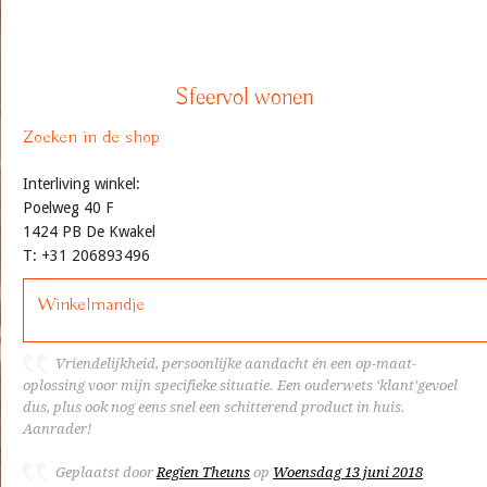
Sfeervol wonen
Zoeken in de shop
Interliving winkel:
Poelweg 40 F
1424 PB De Kwakel
T: +31 206893496
Winkelmandje
Vriendelijkheid, persoonlijke aandacht én een op-maat-
oplossing voor mijn specifieke situatie. Een ouderwets ‘klant’gevoel
dus, plus ook nog eens snel een schitterend product in huis.
Aanrader!
Geplaatst door
Regien Theuns
op
Woensdag 13 juni 2018