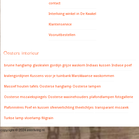
contact
Interliving winkel in De Kwakel
Klantenservice
Vooruitbestellen
Oosters interieur
bruine hanglamp
glaskralen gordijn
grijze waskom
Indiaas kussen
Indiase poef
kralengordijnen
Kussens voor je tuinbank
Marokkaanse waskommen
Massief houten tafels
Oosterse hanglamp
Oosterse lampen
Oosterse mozaiekspiegels
Oosterse waxinehouders
plafondlampen fotogallerie
Plafonnières
Poef en kussen
sfeerverlichting
theelichtjes
transparant mozaiek
Turkse lamp
vloerlamp filigrain
copyright © 2024 interliving.nl