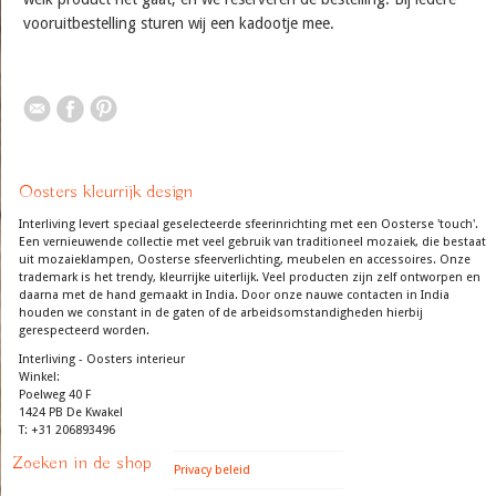
vooruitbestelling sturen wij een kadootje mee.
Oosters kleurrijk design
Interliving levert speciaal geselecteerde sfeerinrichting met een Oosterse 'touch'.
Een vernieuwende collectie met veel gebruik van traditioneel mozaiek, die bestaat
uit mozaieklampen, Oosterse sfeerverlichting, meubelen en accessoires. Onze
trademark is het trendy, kleurrijke uiterlijk. Veel producten zijn zelf ontworpen en
daarna met de hand gemaakt in India. Door onze nauwe contacten in India
houden we constant in de gaten of de arbeidsomstandigheden hierbij
gerespecteerd worden.
Interliving - Oosters interieur
Winkel:
Poelweg 40 F
1424 PB De Kwakel
T: +31 206893496
Zoeken in de shop
Privacy beleid