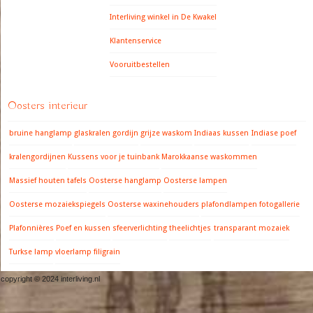
Interliving winkel in De Kwakel
Klantenservice
Vooruitbestellen
Oosters interieur
bruine hanglamp
glaskralen gordijn
grijze waskom
Indiaas kussen
Indiase poef
kralengordijnen
Kussens voor je tuinbank
Marokkaanse waskommen
Massief houten tafels
Oosterse hanglamp
Oosterse lampen
Oosterse mozaiekspiegels
Oosterse waxinehouders
plafondlampen fotogallerie
Plafonnières
Poef en kussen
sfeerverlichting
theelichtjes
transparant mozaiek
Turkse lamp
vloerlamp filigrain
copyright © 2024 interliving.nl