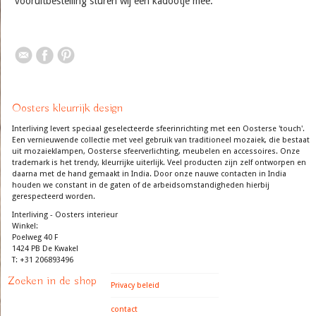
vooruitbestelling sturen wij een kadootje mee.
Oosters kleurrijk design
Interliving levert speciaal geselecteerde sfeerinrichting met een Oosterse 'touch'.
Een vernieuwende collectie met veel gebruik van traditioneel mozaiek, die bestaat
uit mozaieklampen, Oosterse sfeerverlichting, meubelen en accessoires. Onze
trademark is het trendy, kleurrijke uiterlijk. Veel producten zijn zelf ontworpen en
daarna met de hand gemaakt in India. Door onze nauwe contacten in India
houden we constant in de gaten of de arbeidsomstandigheden hierbij
gerespecteerd worden.
Interliving - Oosters interieur
Winkel:
Poelweg 40 F
1424 PB De Kwakel
T: +31 206893496
Zoeken in de shop
Privacy beleid
contact