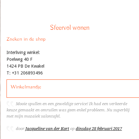
Sfeervol wonen
Zoeken in de shop
Interliving winkel:
Poelweg 40 F
1424 PB De Kwakel
T: +31 206893496
Winkelmandje
Mooie spullen en een geweldige service! Ik had een verkeerde
keuze gemaakt en omruilen was geen enkel probleem. Nu superblij
met mijn mozaïek salontafel.
door
Jacqueline van der Kort
op
dinsdag 28 februari 2017