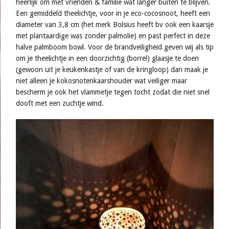
heerlijk om met vrienden & familie wat langer buiten te blijven.
Een gemiddeld theelichtje, voor in je eco-cocosnoot, heeft een
diameter van 3,8 cm (het merk Bolsius heeft bv ook een kaarsje
met plantaardige was zonder palmolie) en past perfect in deze
halve palmboom bowl. Voor de brandveiligheid geven wij als tip
om je theelichtje in een doorzichtig (borrel) glaasje te doen
(gewoon uit je keukenkastje of van de kringloop) dan maak je
niet alleen je kokosnotenkaarshouder wat veiliger maar
bescherm je ook het vlammetje tegen tocht zodat die niet snel
dooft met een zuchtje wind.