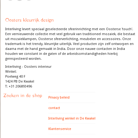
Oosters kleurrijk design
Interliving levert speciaal geselecteerde sfeerinrichting met een Oosterse 'touch'.
Een vernieuwende collectie met veel gebruik van traditioneel mozaiek, die bestaat
uit mozaieklampen, Oosterse sfeerverlichting, meubelen en accessoires. Onze
trademark is het trendy, kleurrijke uiterlijk. Veel producten zijn zelf ontworpen en
daarna met de hand gemaakt in India. Door onze nauwe contacten in India
houden we constant in de gaten of de arbeidsomstandigheden hierbij
gerespecteerd worden.
Interliving - Oosters interieur
Winkel:
Poelweg 40 F
1424 PB De Kwakel
T: +31 206893496
Zoeken in de shop
Privacy beleid
contact
Interliving winkel in De Kwakel
Klantenservice