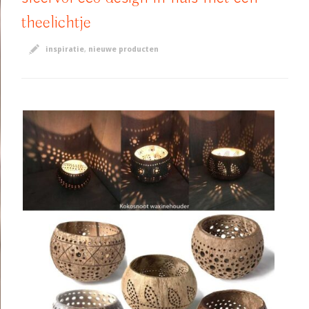
theelichtje
inspiratie
,
nieuwe producten