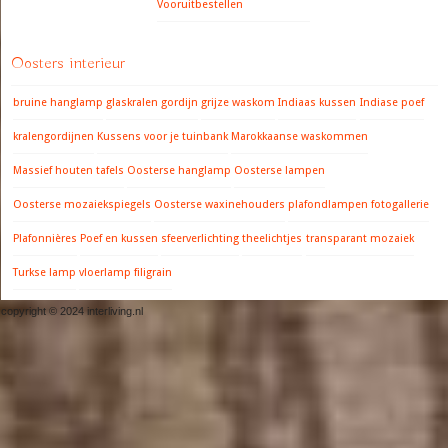
Vooruitbestellen
Oosters interieur
bruine hanglamp
glaskralen gordijn
grijze waskom
Indiaas kussen
Indiase poef
kralengordijnen
Kussens voor je tuinbank
Marokkaanse waskommen
Massief houten tafels
Oosterse hanglamp
Oosterse lampen
Oosterse mozaiekspiegels
Oosterse waxinehouders
plafondlampen fotogallerie
Plafonnières
Poef en kussen
sfeerverlichting
theelichtjes
transparant mozaiek
Turkse lamp
vloerlamp filigrain
copyright © 2024 interliving.nl