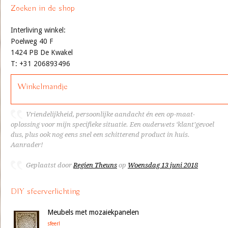
Zoeken in de shop
Interliving winkel:
Poelweg 40 F
1424 PB De Kwakel
T: +31 206893496
Winkelmandje
Vriendelijkheid, persoonlijke aandacht én een op-maat-
oplossing voor mijn specifieke situatie. Een ouderwets ‘klant’gevoel
dus, plus ook nog eens snel een schitterend product in huis.
Aanrader!
Geplaatst door
Regien Theuns
op
Woensdag 13 juni 2018
DIY sfeerverlichting
Meubels met mozaiekpanelen
sfeer!