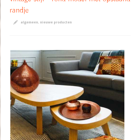
randje
algemeen
,
nieuwe producten