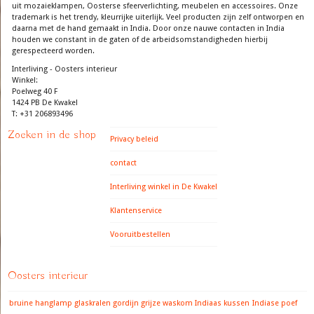
uit mozaieklampen, Oosterse sfeerverlichting, meubelen en accessoires. Onze
trademark is het trendy, kleurrijke uiterlijk. Veel producten zijn zelf ontworpen en
daarna met de hand gemaakt in India. Door onze nauwe contacten in India
houden we constant in de gaten of de arbeidsomstandigheden hierbij
gerespecteerd worden.
Interliving - Oosters interieur
Winkel:
Poelweg 40 F
1424 PB De Kwakel
T: +31 206893496
Zoeken in de shop
Privacy beleid
contact
Interliving winkel in De Kwakel
Klantenservice
Vooruitbestellen
Oosters interieur
bruine hanglamp
glaskralen gordijn
grijze waskom
Indiaas kussen
Indiase poef