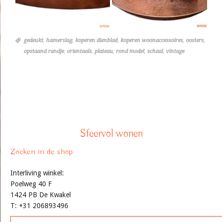
gedeukt
,
hamerslag
,
koperen dienblad
,
koperen woonaccessoires
,
oosters
,
opstaand randje
,
orientaals
,
plateau
,
rond model
,
schaal
,
vintage
Sfeervol wonen
Zoeken in de shop
Interliving winkel:
Poelweg 40 F
1424 PB De Kwakel
T: +31 206893496