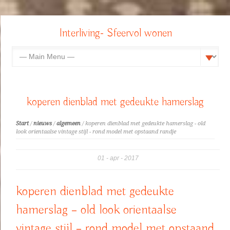
Interliving- Sfeervol wonen
koperen dienblad met gedeukte hamerslag
Start
/
nieuws
/
algemeen
/ koperen dienblad met gedeukte hamerslag - old
look orientaalse vintage stijl - rond model met opstaand randje
01
apr
2017
koperen dienblad met gedeukte
hamerslag – old look orientaalse
vintage stijl – rond model met opstaand