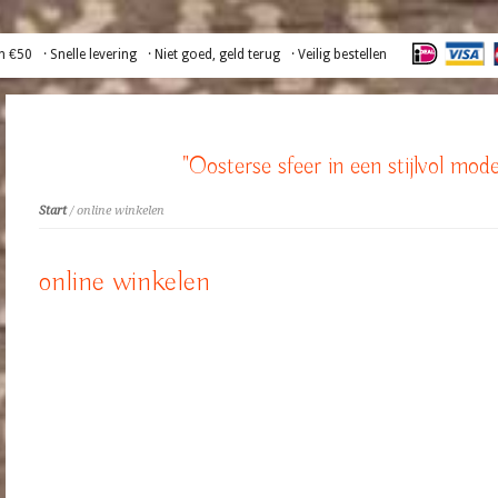
n €50
· Snelle levering
· Niet goed, geld terug
· Veilig bestellen
"Oosterse sfeer in een stijlvol mode
Start
/ online winkelen
online winkelen