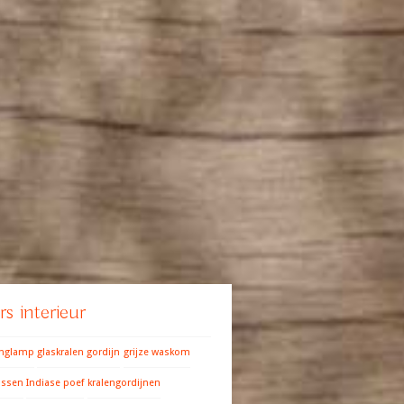
s interieur
anglamp
glaskralen gordijn
grijze waskom
ussen
Indiase poef
kralengordijnen