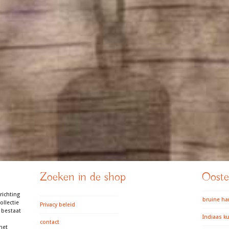
Zoeken in de shop
Ooster
richting
bruine h
llectie
Privacy beleid
 bestaat
Indiaas k
contact
het