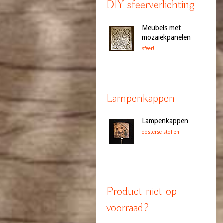
DIY sfeerverlichting
Meubels met
mozaiekpanelen
sfeer!
Lampenkappen
Lampenkappen
oosterse stoffen
Product niet op
voorraad?