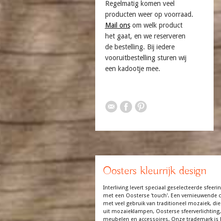
Regelmatig komen veel
producten weer op voorraad.
Mail ons
om welk product
het gaat, en we reserveren
de bestelling. Bij iedere
vooruitbestelling sturen wij
een kadootje mee.
Oosters kleurrijk design
Interliving levert speciaal geselecteerde sfeerin
met een Oosterse 'touch'. Een vernieuwende co
met veel gebruik van traditioneel mozaiek, die
uit mozaieklampen, Oosterse sfeerverlichting,
meubelen en accessoires. Onze trademark is 