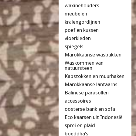
waxinehouders
meubelen
kralengordijnen
poef en kussen
vloerkleden
spiegels
Marokkaanse wasbakken
Waskommen van
natuursteen
Kapstokken en muurhaken
Marokkaanse lantaarns
Balinese parasollen
accessoires
oosterse bank en sofa
Eco kaarsen uit Indonesië
sprei en plaid
boeddha’s