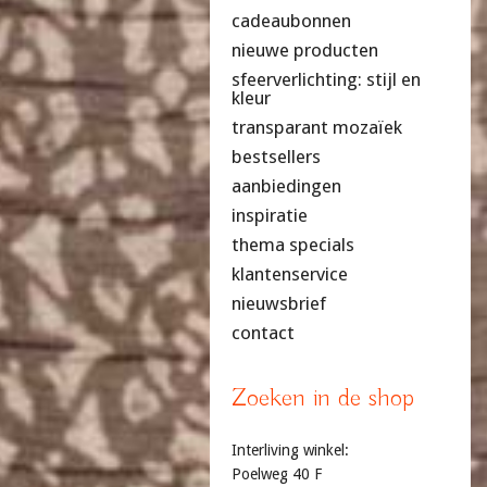
cadeaubonnen
nieuwe producten
sfeerverlichting: stijl en
kleur
transparant mozaïek
bestsellers
aanbiedingen
inspiratie
thema specials
klantenservice
nieuwsbrief
contact
Zoeken in de shop
Interliving winkel:
Poelweg 40 F