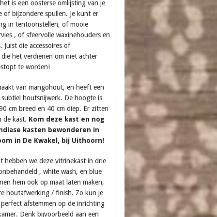
het is een oosterse omlijsting van je
 of bijzondere spullen. Je kunt er
ng in tentoonstellen, of mooie
servies , of sfeervolle waxinehouders en
. Juist die accessoires of
 die het verdienen om niet achter
stopt te worden!
maakt van mangohout, en heeft een
 subtiel houtsnijwerk. De hoogte is
 90 cm breed en 40 cm diep. Er zitten
n de kast.
Kom deze kast en nog
ndiase kasten bewonderen in
om in De Kwakel, bij Uithoorn!
 hebben we deze vitrinekast in drie
onbehandeld , white wash, en blue
nen hem ook op maat laten maken,
e houtafwerking / finish. Zo kun je
 perfect afstemmen op de inrichting
amer. Denk bijvoorbeeld aan een