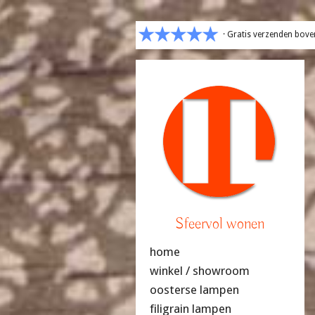
· Gratis verzenden bove
Sfeervol wonen
home
winkel / showroom
oosterse lampen
filigrain lampen