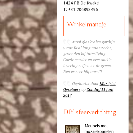
1424 PB De Kwakel
T: +31 206893496
Winkelmandje
Mooi glaskralen gordijn
waar ik al lang naar zocht,
gevonden bij Interliving.
Goede service en zeer snelle
levering zelfs over de grens.
Ben er zeer blij mee !!!
Geplaatst door
Margriet
Gyselaers
op
Zondag 11 juni
2017
DIY sfeerverlichting
Meubels met
mozaiekpanelen