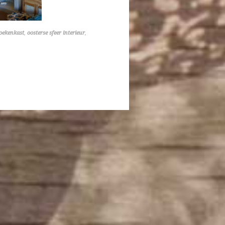
boekenkast
,
oosterse sfeer interieur
,