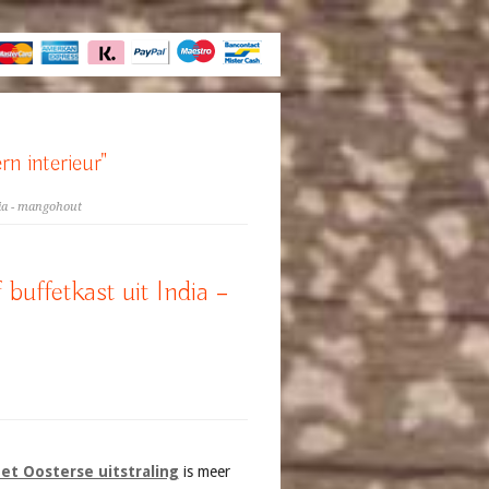
rn interieur"
dia - mangohout
buffetkast uit India –
et Oosterse uitstraling
is meer