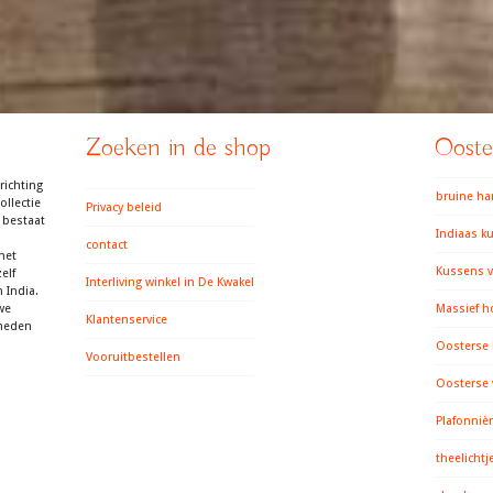
Zoeken in de shop
Ooster
richting
bruine h
llectie
Privacy beleid
 bestaat
Indiaas k
contact
het
Kussens v
elf
Interliving winkel in De Kwakel
 India.
we
Massief h
Klantenservice
gheden
Oosterse
Vooruitbestellen
Oosterse
Plafonniè
theelichtj