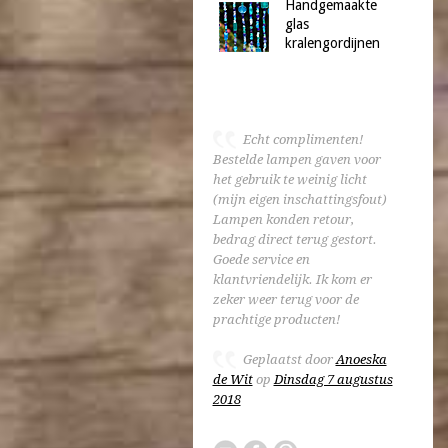
Handgemaakte
glas
kralengordijnen
Echt complimenten!
Bestelde lampen gaven voor
het gebruik te weinig licht
(mijn eigen inschattingsfout)
Lampen konden retour,
bedrag direct terug gestort.
Goede service en
klantvriendelijk. Ik kom er
zeker weer terug voor de
prachtige producten!
Geplaatst door
Anoeska
de Wit
op
Dinsdag 7 augustus
2018