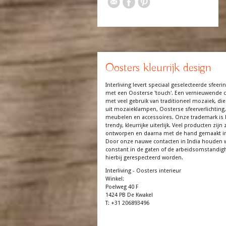
Oosters kleurrijk design
Interliving levert speciaal geselecteerde sfeerin
met een Oosterse 'touch'. Een vernieuwende co
met veel gebruik van traditioneel mozaiek, die
uit mozaieklampen, Oosterse sfeerverlichting,
meubelen en accessoires. Onze trademark is 
trendy, kleurrijke uiterlijk. Veel producten zijn z
ontworpen en daarna met de hand gemaakt in
Door onze nauwe contacten in India houden 
constant in de gaten of de arbeidsomstandi
hierbij gerespecteerd worden.
Interliving - Oosters interieur
Winkel:
Poelweg 40 F
1424 PB De Kwakel
T: +31 206893496