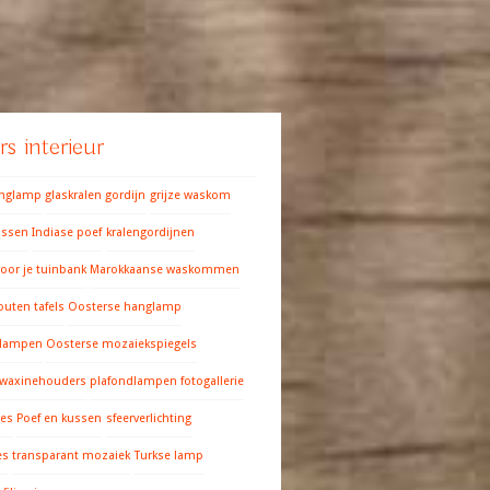
s interieur
anglamp
glaskralen gordijn
grijze waskom
ussen
Indiase poef
kralengordijnen
oor je tuinbank
Marokkaanse waskommen
outen tafels
Oosterse hanglamp
 lampen
Oosterse mozaiekspiegels
 waxinehouders
plafondlampen fotogallerie
res
Poef en kussen
sfeerverlichting
es
transparant mozaiek
Turkse lamp