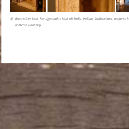
decoratieve kast
,
handgemaakte kast uit India
,
indiaas
,
Indiase kast
,
oosterse 
oosterse woonstijl