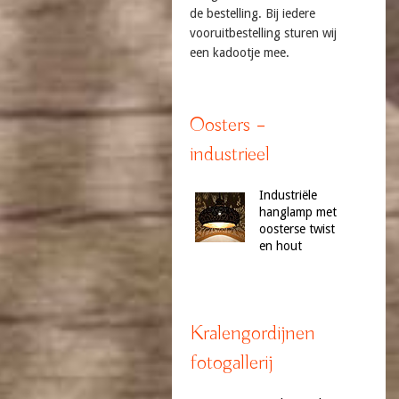
de bestelling. Bij iedere
vooruitbestelling sturen wij
een kadootje mee.
Oosters –
industrieel
Industriële
hanglamp met
oosterse twist
en hout
Kralengordijnen
fotogallerij