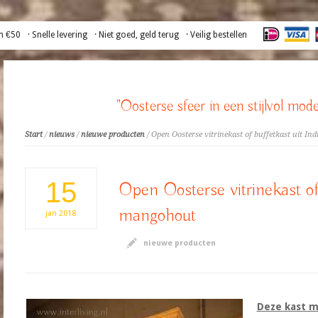
n €50
· Snelle levering
· Niet goed, geld terug
· Veilig bestellen
"Oosterse sfeer in een stijlvol mode
Start
/
nieuws
/
nieuwe producten
/ Open Oosterse vitrinekast of buffetkast uit In
15
Open Oosterse vitrinekast of 
mangohout
jan
2018
nieuwe producten
Deze kast m