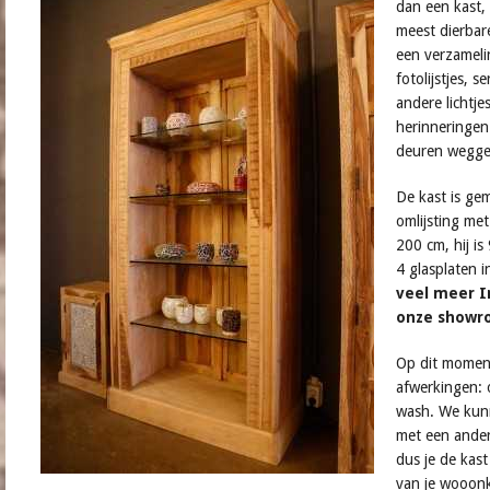
dan een kast, 
meest dierbare
een verzameli
fotolijstjes, 
andere lichtjes
herinneringen
deuren wegge
De kast is ge
omlijsting met
200 cm, hij is
4 glasplaten i
veel meer I
onze showro
Op dit moment
afwerkingen: 
wash. We kun
met een ander
dus je de kast
van je wooonk