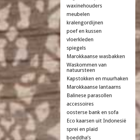
waxinehouders
meubelen
kralengordijnen
poef en kussen
vloerkleden
spiegels
Marokkaanse wasbakken
Waskommen van
natuursteen
Kapstokken en muurhaken
Marokkaanse lantaarns
Balinese parasollen
accessoires
oosterse bank en sofa
Eco kaarsen uit Indonesië
sprei en plaid
boeddha’s