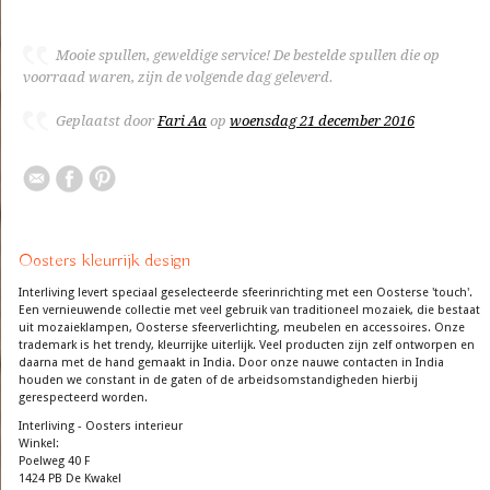
Mooie spullen, geweldige service! De bestelde spullen die op
voorraad waren, zijn de volgende dag geleverd.
Geplaatst door
Fari Aa
op
woensdag 21 december 2016
Oosters kleurrijk design
Interliving levert speciaal geselecteerde sfeerinrichting met een Oosterse 'touch'.
Een vernieuwende collectie met veel gebruik van traditioneel mozaiek, die bestaat
uit mozaieklampen, Oosterse sfeerverlichting, meubelen en accessoires. Onze
trademark is het trendy, kleurrijke uiterlijk. Veel producten zijn zelf ontworpen en
daarna met de hand gemaakt in India. Door onze nauwe contacten in India
houden we constant in de gaten of de arbeidsomstandigheden hierbij
gerespecteerd worden.
Interliving - Oosters interieur
Winkel:
Poelweg 40 F
1424 PB De Kwakel