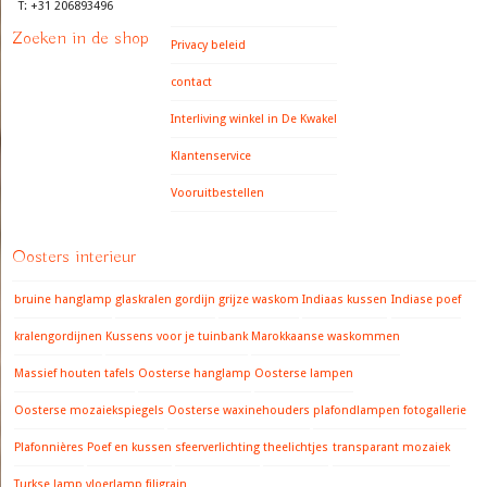
T: +31 206893496
Zoeken in de shop
Privacy beleid
contact
Interliving winkel in De Kwakel
Klantenservice
Vooruitbestellen
Oosters interieur
bruine hanglamp
glaskralen gordijn
grijze waskom
Indiaas kussen
Indiase poef
kralengordijnen
Kussens voor je tuinbank
Marokkaanse waskommen
Massief houten tafels
Oosterse hanglamp
Oosterse lampen
Oosterse mozaiekspiegels
Oosterse waxinehouders
plafondlampen fotogallerie
Plafonnières
Poef en kussen
sfeerverlichting
theelichtjes
transparant mozaiek
Turkse lamp
vloerlamp filigrain