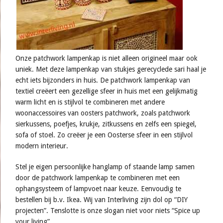
Onze patchwork lampenkap is niet alleen origineel maar ook
uniek. Met deze lampenkap van stukjes gerecyclede sari haal je
echt iets bijzonders in huis. De patchwork lampenkap van
textiel creëert een gezellige sfeer in huis met een gelijkmatig
warm licht en is stijlvol te combineren met andere
woonaccessoires van oosters patchwork, zoals patchwork
sierkussens, poefjes, krukje, zitkussens en zelfs een spiegel,
sofa of stoel. Zo creëer je een Oosterse sfeer in een stijlvol
modern interieur.
Stel je eigen persoonlijke hanglamp of staande lamp samen
door de patchwork lampenkap te combineren met een
ophangsysteem of lampvoet naar keuze. Eenvoudig te
bestellen bij b.v. Ikea. Wij van Interliving zijn dol op “DIY
projecten”. Tenslotte is onze slogan niet voor niets “Spice up
your living”.