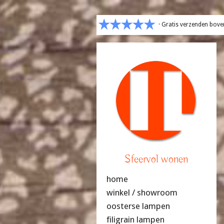
· Gratis verzenden bove
Sfeervol wonen
home
winkel / showroom
oosterse lampen
filigrain lampen