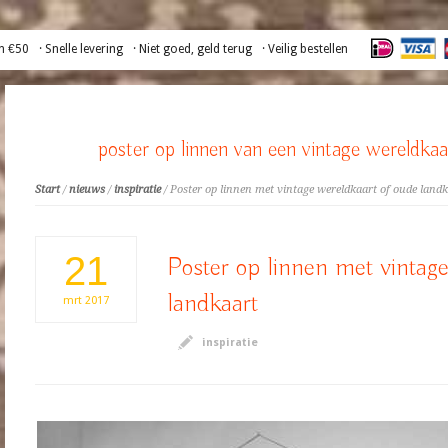
n €50
· Snelle levering
· Niet goed, geld terug
· Veilig bestellen
poster op linnen van een vintage wereldkaa
Start
/
nieuws
/
inspiratie
/ Poster op linnen met vintage wereldkaart of oude landk
21
Poster op linnen met vintage
landkaart
mrt
2017
inspiratie