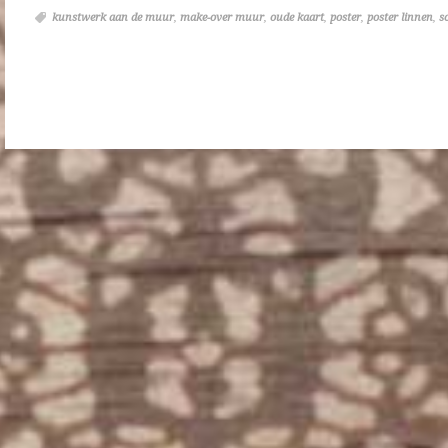
kunstwerk aan de muur
,
make-over muur
,
oude kaart
,
poster
,
poster linnen
,
s