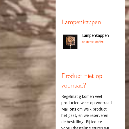
Lampenkappen
Lampenkappen
oosterse stoffen
Product niet op
voorraad?
Regelmatig komen veel
producten weer op voorraad.
Mail ons
om welk product
het gaat, en we reserveren
de bestelling. Bij iedere
vooruitbestelling sturen wij