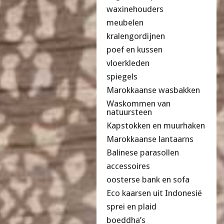
waxinehouders
meubelen
kralengordijnen
poef en kussen
vloerkleden
spiegels
Marokkaanse wasbakken
Waskommen van
natuursteen
Kapstokken en muurhaken
Marokkaanse lantaarns
Balinese parasollen
accessoires
oosterse bank en sofa
Eco kaarsen uit Indonesië
sprei en plaid
boeddha’s