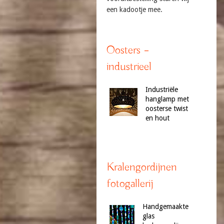
een kadootje mee.
Oosters –
industrieel
Industriële
hanglamp met
oosterse twist
en hout
Kralengordijnen
fotogallerij
Handgemaakte
glas