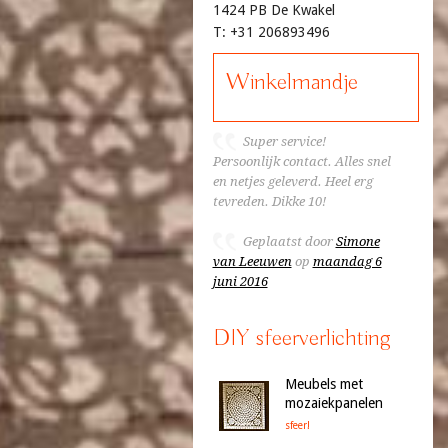
1424 PB De Kwakel
T: +31 206893496
Winkelmandje
Super service!
Persoonlijk contact. Alles snel
en netjes geleverd. Heel erg
tevreden. Dikke 10!
Geplaatst door
Simone
van Leeuwen
op
maandag 6
juni 2016
DIY sfeerverlichting
Meubels met
mozaiekpanelen
sfeer!