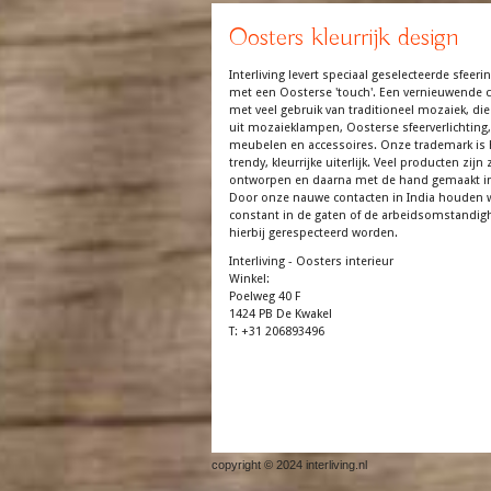
Oosters kleurrijk design
Interliving levert speciaal geselecteerde sfeerin
met een Oosterse 'touch'. Een vernieuwende co
met veel gebruik van traditioneel mozaiek, die
uit mozaieklampen, Oosterse sfeerverlichting,
meubelen en accessoires. Onze trademark is 
trendy, kleurrijke uiterlijk. Veel producten zijn z
ontworpen en daarna met de hand gemaakt in
Door onze nauwe contacten in India houden 
constant in de gaten of de arbeidsomstandi
hierbij gerespecteerd worden.
Interliving - Oosters interieur
Winkel:
Poelweg 40 F
1424 PB De Kwakel
T: +31 206893496
copyright © 2024 interliving.nl