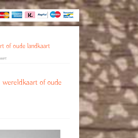
rt of oude landkaart
aart
 wereldkaart of oude