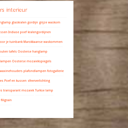
s interieur
anglamp
glaskralen gordijn
grijze waskom
ussen
Indiase poef
kralengordijnen
oor je tuinbank
Marokkaanse waskommen
outen tafels
Oosterse hanglamp
 lampen
Oosterse mozaiekspiegels
 waxinehouders
plafondlampen fotogallerie
res
Poef en kussen
sfeerverlichting
es
transparant mozaiek
Turkse lamp
filigrain