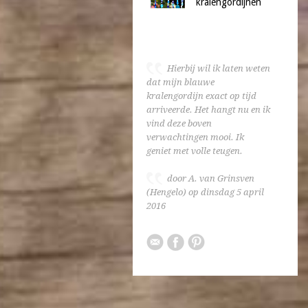
kralengordijnen
Hierbij wil ik laten weten
dat mijn blauwe
kralengordijn exact op tijd
arriveerde. Het hangt nu en ik
vind deze boven
verwachtingen mooi. Ik
geniet met volle teugen.
door A. van Grinsven
(Hengelo) op dinsdag 5 april
2016