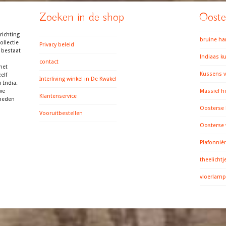
Zoeken in de shop
Ooster
richting
bruine h
llectie
Privacy beleid
 bestaat
Indiaas k
contact
het
Kussens v
elf
Interliving winkel in De Kwakel
 India.
we
Massief h
Klantenservice
gheden
Oosterse
Vooruitbestellen
Oosterse
Plafonniè
theelichtj
vloerlamp 