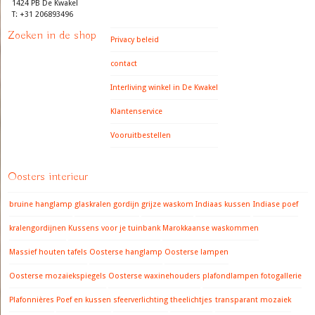
1424 PB De Kwakel
T: +31 206893496
Zoeken in de shop
Privacy beleid
contact
Interliving winkel in De Kwakel
Klantenservice
Vooruitbestellen
Oosters interieur
bruine hanglamp
glaskralen gordijn
grijze waskom
Indiaas kussen
Indiase poef
kralengordijnen
Kussens voor je tuinbank
Marokkaanse waskommen
Massief houten tafels
Oosterse hanglamp
Oosterse lampen
Oosterse mozaiekspiegels
Oosterse waxinehouders
plafondlampen fotogallerie
Plafonnières
Poef en kussen
sfeerverlichting
theelichtjes
transparant mozaiek