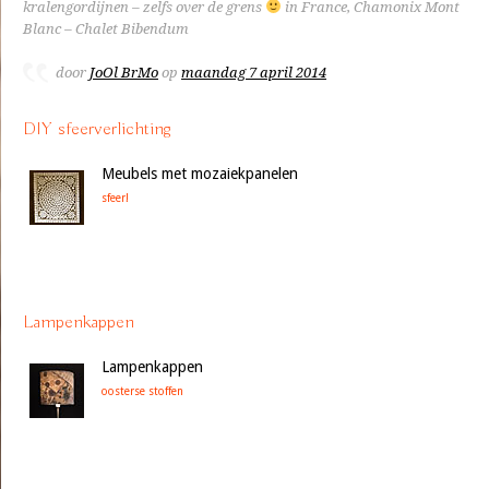
kralengordijnen – zelfs over de grens
in France, Chamonix Mont
Blanc – Chalet Bibendum
door
JoOl BrMo
op
maandag 7 april 2014
DIY sfeerverlichting
Meubels met mozaiekpanelen
sfeer!
Lampenkappen
Lampenkappen
oosterse stoffen