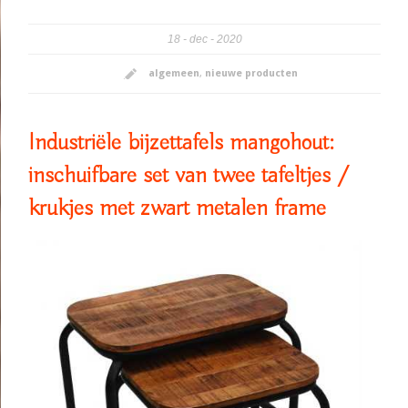
18
dec
2020
algemeen
,
nieuwe producten
Industriële bijzettafels mangohout:
inschuifbare set van twee tafeltjes /
krukjes met zwart metalen frame