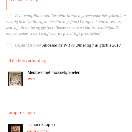
Echt complimenten! Bestelde lampen gaven voor het gebruik te
weinig licht (mijn eigen inschattingsfout) Lampen konden retour,
bedrag direct terug gestort. Goede service en klantvriendelijk. Ik
kom er zeker weer terug voor de prachtige producten!
Geplaatst door
Anoeska de Wit
op
Dinsdag 7 augustus 2018
DIY sfeerverlichting
Meubels met mozaiekpanelen
sfeer!
Lampenkappen
Lampenkappen
oosterse stoffen