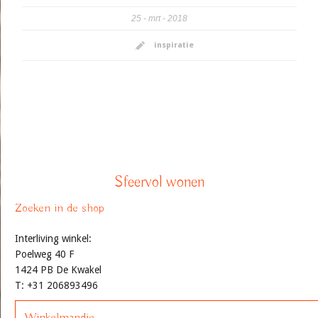
25
mrt
2018
inspiratie
Sfeervol wonen
Zoeken in de shop
Interliving winkel:
Poelweg 40 F
1424 PB De Kwakel
T: +31 206893496
Winkelmandje