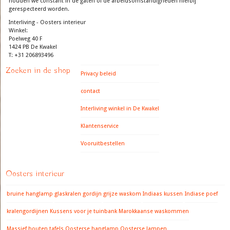
houden we constant in de gaten of de arbeidsomstandigheden hierbij
gerespecteerd worden.
Interliving - Oosters interieur
Winkel:
Poelweg 40 F
1424 PB De Kwakel
T: +31 206893496
Zoeken in de shop
Privacy beleid
contact
Interliving winkel in De Kwakel
Klantenservice
Vooruitbestellen
Oosters interieur
bruine hanglamp
glaskralen gordijn
grijze waskom
Indiaas kussen
Indiase poef
kralengordijnen
Kussens voor je tuinbank
Marokkaanse waskommen
Massief houten tafels
Oosterse hanglamp
Oosterse lampen