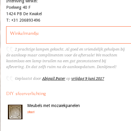
Interliving winkel:
Poelweg 40 F
1424 PB De Kwakel
T: +31 206893496
Winkelmandje
2 prachtige lampen gekocht. Al goed en vriendelijk geholpen bij
de aankoop maar complimenten voor de aftersale! We mochten
kostenloos een lamp inruilen na een gat geconstateerd bij
aflevering. En dat zelfs ruim na de aankoopdatum. Dankjewel!
Geplaatst door
Abigail Pater
op
vrijdag 9 juni 2017
DIY sfeerverlichting
Meubels met mozaiekpanelen
sfeer!