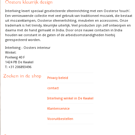
Oosters kleurrijk design
Interliving levert speciaal geselecteerde sfeerinrichting met een Oosterse 'touch'.
Een vernieuwende collectie met veel gebruik van traditioneel mozaiek, die bestaat
uit mozaieklampen, Oosterse sfeerverlichting, meubelen en accessoires. Onze
trademark is het trendy, kleurrijke uiterlijk. Veel producten zijn zelf ontworpen en
daarna met de hand gemaakt in India. Door onze nauwe contacten in India
houden we constant in de gaten of de arbeidsomstandigheden hierbij
gerespecteerd worden.
Interliving - Oosters interieur
Winkel:
Poelweg 40 F
1424 PB De Kwakel
T: +31 206893496
Zoeken in de shop
Privacy beleid
contact
Interliving winkel in De Kwakel
Klantenservice
Vooruitbestellen