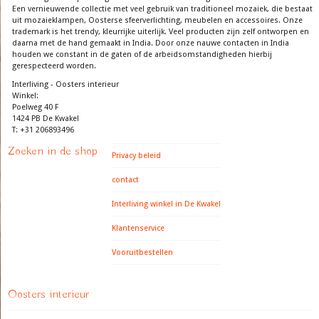
Een vernieuwende collectie met veel gebruik van traditioneel mozaiek, die bestaat
uit mozaieklampen, Oosterse sfeerverlichting, meubelen en accessoires. Onze
trademark is het trendy, kleurrijke uiterlijk. Veel producten zijn zelf ontworpen en
daarna met de hand gemaakt in India. Door onze nauwe contacten in India
houden we constant in de gaten of de arbeidsomstandigheden hierbij
gerespecteerd worden.
Interliving - Oosters interieur
Winkel:
Poelweg 40 F
1424 PB De Kwakel
T: +31 206893496
Zoeken in de shop
Privacy beleid
contact
Interliving winkel in De Kwakel
Klantenservice
Vooruitbestellen
Oosters interieur