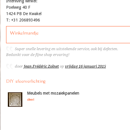
Interliving winkel:
Poelweg 40 F
1424 PB De Kwakel
T: +31 206893496
Winkelmandje
Super snelle levering en uitstekende service, ook bij defecten.
Bedankt voor de fijne shop ervaring!
door
Jean Frédéric Zolnet
op
vrijdag 16 januari 2015
DIY sfeerverlichting
Meubels met mozaiekpanelen
sfeer!