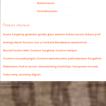
Klantenservice
Vooruitbestellen
Oosters interieur
bruine hanglamp
glaskralen gordijn
grijze waskom
Indiaas kussen
Indiase poef
kralengordijnen
Kussens voor je tuinbank
Marokkaanse waskommen
Massief houten tafels
Oosterse hanglamp
Oosterse lampen
Oosterse mozaiekspiegels
Oosterse waxinehouders
plafondlampen fotogallerie
Plafonnières
Poef en kussen
sfeerverlichting
theelichtjes
transparant mozaiek
Turkse lamp
vloerlamp filigrain
copyright © 2024 interliving.nl