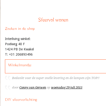
Sfeervol wonen
Zoeken in de shop
Interliving winkel:
Poelweg 40 F
1424 PB De Kwakel
T: +31 206893496
Winkelmandje
Bedankt voor de super snelle levering en de lampen zijn TOP!!
door
Conny van Gerwen
op
woensdag 29 juli 2015
DIY sfeerverlichting