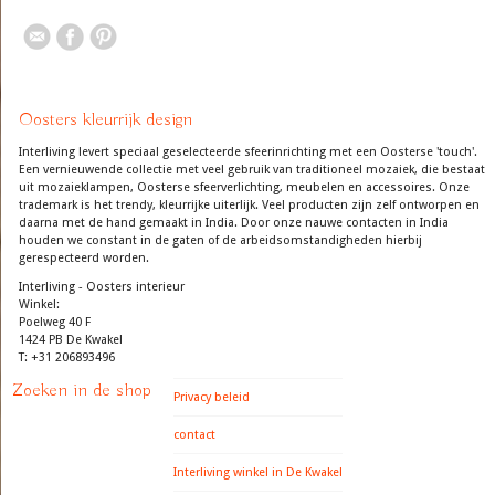
Oosters kleurrijk design
Interliving levert speciaal geselecteerde sfeerinrichting met een Oosterse 'touch'.
Een vernieuwende collectie met veel gebruik van traditioneel mozaiek, die bestaat
uit mozaieklampen, Oosterse sfeerverlichting, meubelen en accessoires. Onze
trademark is het trendy, kleurrijke uiterlijk. Veel producten zijn zelf ontworpen en
daarna met de hand gemaakt in India. Door onze nauwe contacten in India
houden we constant in de gaten of de arbeidsomstandigheden hierbij
gerespecteerd worden.
Interliving - Oosters interieur
Winkel:
Poelweg 40 F
1424 PB De Kwakel
T: +31 206893496
Zoeken in de shop
Privacy beleid
contact
Interliving winkel in De Kwakel