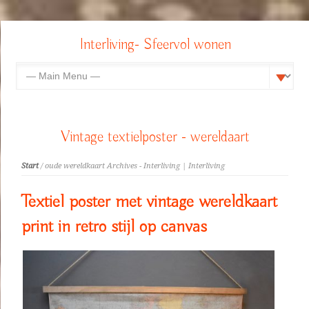
Interliving- Sfeervol wonen
Vintage textielposter - wereldaart
Start
/ oude wereldkaart Archives - Interliving | Interliving
Textiel poster met vintage wereldkaart
print in retro stijl op canvas