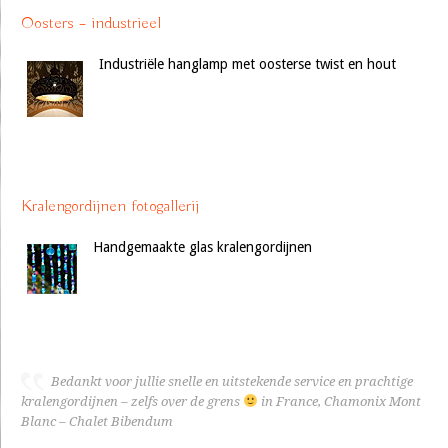
Oosters – industrieel
Industriële hanglamp met oosterse twist en hout
Kralengordijnen fotogallerij
Handgemaakte glas kralengordijnen
Bedankt voor jullie snelle en uitstekende service en prachtige
kralengordijnen – zelfs over de grens
in France, Chamonix Mont
Blanc – Chalet Bibendum