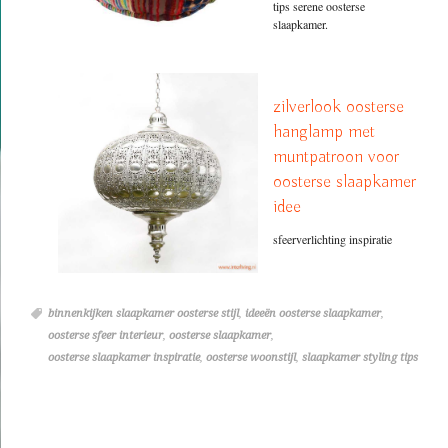
tips serene oosterse
slaapkamer.
zilverlook oosterse
hanglamp met
muntpatroon voor
oosterse slaapkamer
idee
sfeerverlichting inspiratie
binnenkijken slaapkamer oosterse stijl
,
ideeën oosterse slaapkamer
,
oosterse sfeer interieur
,
oosterse slaapkamer
,
oosterse slaapkamer inspiratie
,
oosterse woonstijl
,
slaapkamer styling tips