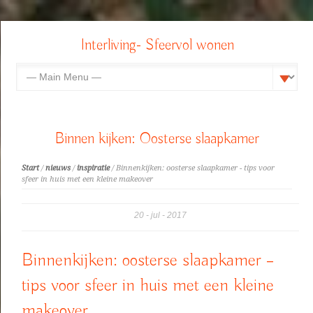
Interliving- Sfeervol wonen
Binnen kijken: Oosterse slaapkamer
Start
/
nieuws
/
inspiratie
/ Binnenkijken: oosterse slaapkamer - tips voor
sfeer in huis met een kleine makeover
20
jul
2017
Binnenkijken: oosterse slaapkamer –
tips voor sfeer in huis met een kleine
makeover