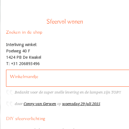
Sfeervol wonen
Zoeken in de shop
Interliving winkel:
Poelweg 40 F
1424 PB De Kwakel
T: +31 206893496
Winkelmandje
Bedankt voor de super snelle levering en de lampen zijn TOP!!
door
Conny van Gerwen
op
woensdag 29 juli 2015
DIY sfeerverlichting