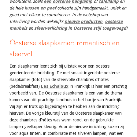
woonitems, zoals
een oosterse hanglamp
of
tafellamp
en
de hele
kussen en poef
collectie zijn handgemaakt, uniek en
goed met elkaar te combineren. In de webshop van
Interliving worden wekelijks
nieuwe producten
,
oosterse
meubels
en
sfeerverlichting in Oosterse stijl toegevoegd
!
Oosterse slaapkamer: romantisch en
sfeervol
Een slaapkamer leent zich bij uitstek voor een oosters
georienteerde inrichting. De met smaak ingerichte oosterse
slaapkamer (foto) van de sfeervolle chambres d’hôtes
(bed&breakfast)
Les Echaloux
in Frankrijk is hier een prachtig
voorbeeld van. De Oosterse slaapkamer is een van de thema
kamers van dit prachtige landhuis in het hartje van Frankrijk.
Wij zijn er trots op bijgedragen te hebben aan de inrichting
hiervan! De vorige kleurstijl van de Oosterse slaapkamer van
deze chambres d’hôtes was warm rood, en de gebruikte
lampen geelkoper kleurig. Voor de nieuwe inrichting kozen zij
voor aqua tinten, in combinatie met zilveren lampen, wat een