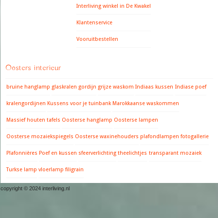
Interliving winkel in De Kwakel
Klantenservice
Vooruitbestellen
Oosters interieur
bruine hanglamp
glaskralen gordijn
grijze waskom
Indiaas kussen
Indiase poef
kralengordijnen
Kussens voor je tuinbank
Marokkaanse waskommen
Massief houten tafels
Oosterse hanglamp
Oosterse lampen
Oosterse mozaiekspiegels
Oosterse waxinehouders
plafondlampen fotogallerie
Plafonnières
Poef en kussen
sfeerverlichting
theelichtjes
transparant mozaiek
Turkse lamp
vloerlamp filigrain
copyright © 2024 interliving.nl