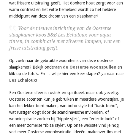
wat frissere uitstraling geeft. Het donkere hout zorgt voor een
warm contrast en het witte hemelbed wordt zo het heldere
middelpunt van deze droom van een slaapkamer!
Voor de nieuwe inrichting van de Oosterse
slaapkamer koos B&B Les Echaloux voor aqua
tinten, in combinatie met zilveren lampen, wat een
frisse uitstraling geeft.
Op zoek naar de gebruikte woonitems van deze oosterse
slaapkamer? Bekijk onderaan
de Oosterse woonspullen
en
klik op de foto’s. En…. wil je hier een keer slapen? ga naar naar
Les Echaloux
!
Een Oosterse sfeer is rustiek en spiritueel, maar ook gezellig.
Oosterse accenten kun je gebruiken in meerdere woonstijlen. Je
kan het lekker bont maken, van boho style tot “basic boho”,
wat rustiger oogt door de scandinavische invloeden, of
wooninspiratie zoeken bij “hippie sjiek”, een “eclectic look” of
een meer zomerse “Ibiza style”. Op onze website vind je nog
veel meer Oosterse wooninspiratie, ideeën, makeover tips met