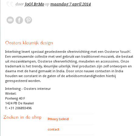
door
JoOl BrMo
op
maandag 7 april 2014
Oosters kleurrijk design
Interliving levert speciaal geselecteerde sfeerinrichting met een Oosterse 'touch'.
Een vernieuwende collectie met veel gebruik van traditioneel mozaiek, die bestaat
uit mozaieklampen, Oosterse sfeerverlichting, meubelen en accessoires. Onze
trademark is het trendy, kleurrijke uiterlijk. Veel producten zijn zelf ontworpen en
daarna met de hand gemaakt in India. Door onze nauwe contacten in India
houden we constant in de gaten of de arbeidsomstandigheden hierbij
gerespecteerd worden.
Interliving - Oosters interieur
Winkel:
Poelweg 40 F
1424 PB De Kwakel
T: +31 206893496
Zoeken in de shop
Privacy beleid
contact