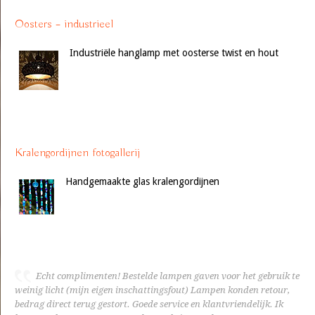
Oosters – industrieel
Industriële hanglamp met oosterse twist en hout
Kralengordijnen fotogallerij
Handgemaakte glas kralengordijnen
Echt complimenten! Bestelde lampen gaven voor het gebruik te
weinig licht (mijn eigen inschattingsfout) Lampen konden retour,
bedrag direct terug gestort. Goede service en klantvriendelijk. Ik