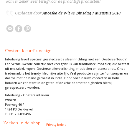
kom er zeker weer terug voor de prachtige producten!
Geplaatst door
Anoeska de Wit
op
Dinsdag 7 augustus 2018
Oosters kleurrijk design
Interliving levert speciaal geselecteerde sfeerinrichting met een Oosterse 'touch'.
Een vernieuwende collectie met veel gebruik van traditioneel mozaiek, die bestaat
uit mozaieklampen, Oosterse sfeerverlichting, meubelen en accessoires. Onze
trademark is het trendy, kleurrijke uiterlijk. Veel producten zijn zelf ontworpen en
daarna met de hand gemaakt in India. Door onze nauwe contacten in India
houden we constant in de gaten of de arbeidsomstandigheden hierbij
gerespecteerd worden.
Interliving - Oosters interieur
Winkel:
Poelweg 40 F
1424 PB De Kwakel
T: +31 206893496
Zoeken in de shop
Privacy beleid