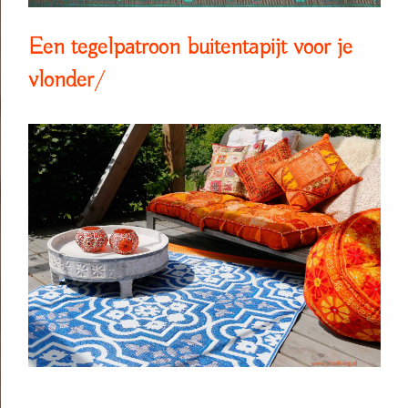
Een tegelpatroon buitentapijt voor je
vlonder
/