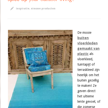
inspiratie
,
nieuwe producten
De mooie
buiten
vloerkleden
gemaakt van
plastic
als
vloerkleed,
tuintapijt of
terraskleed zijn
heerlijk om het
buiten gezellig
te maken! Ze
geven direct
het ultieme
lente gevoel, of
die zomerse