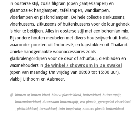
in oosterse stijl, zoals filigrain (open gaatjeslampen) en
glasmozaïek hanglampen, tafellampen, wandlampen,
vloerlampen en plafondlampen. De hele collectie sierkussens,
vloerkussens, zitkussens of buitenkussens voor de loungehoek
is hier te bekijken. Alles in oosterse stijl met een bohemian mix.
Bijzondere houten meubelen met divers houtsnijwerk uit India,
waaronder poorten uit Indonesië, en kapstokken uit Thailand.
Unieke handgemaakte woonaccessoires zoals
glaskralengordijnen voor de deur of schuifpui, dienbladen en
waxinehouders in
de winkel / showroom in De Kwakel
(open van maandag t/m vrijdag van 08:00 tot 15:00 uur),
vlakbij Uithoorn en Aalsmeer.
binnen of buiten kleed
,
blauw plastic kleed
,
buitenkleed
,
buitentapijt
,
buitenvloerkleed
,
duurzaam buitentapijt
,
eco plastic
,
gerecycled vloerkleed
,
picknickkleed
,
terraskleed
,
tuin inspiratie
,
zomers plastic buitenkleed