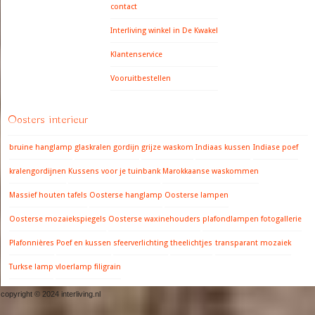
contact
Interliving winkel in De Kwakel
Klantenservice
Vooruitbestellen
Oosters interieur
bruine hanglamp
glaskralen gordijn
grijze waskom
Indiaas kussen
Indiase poef
kralengordijnen
Kussens voor je tuinbank
Marokkaanse waskommen
Massief houten tafels
Oosterse hanglamp
Oosterse lampen
Oosterse mozaiekspiegels
Oosterse waxinehouders
plafondlampen fotogallerie
Plafonnières
Poef en kussen
sfeerverlichting
theelichtjes
transparant mozaiek
Turkse lamp
vloerlamp filigrain
copyright © 2024 interliving.nl