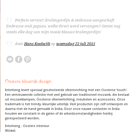
Perfecte service!! Kralengordijn & embrasse aangeschaft.
Embrasse stuk gegaan, welke direct werd vervangen!! Geniet nog
steeds elke dag van mijn mooie blauwe kralengordijn!
door
Hans Koolwijk
op
woensdag 22 juli 2015
Oosters kleurrijk design
Interliving levert speciaal geselecteerde sfeerinrichting met een Oosterse 'touch'.
Een vernieuwende collectie met veel gebruik van traditioneel mozaiek, die bestaat
uit mozaieklampen, Oosterse sfeerverlichting, meubelen en accessoires. Onze
trademark is het trendy, kleurrijke uiterlijk. Veel producten zijn zelf ontworpen en
daarna met de hand gemaakt in India. Door onze nauwe contacten in India
houden we constant in de gaten of de arbeidsomstandigheden hierbij
gerespecteerd worden.
Interliving - Oosters interieur
Winkel: