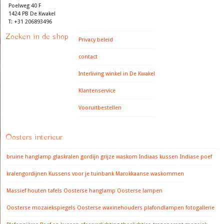
Poelweg 40 F
1424 PB De Kwakel
T: +31 206893496
Zoeken in de shop
Privacy beleid
contact
Interliving winkel in De Kwakel
Klantenservice
Vooruitbestellen
Oosters interieur
bruine hanglamp
glaskralen gordijn
grijze waskom
Indiaas kussen
Indiase poef
kralengordijnen
Kussens voor je tuinbank
Marokkaanse waskommen
Massief houten tafels
Oosterse hanglamp
Oosterse lampen
Oosterse mozaiekspiegels
Oosterse waxinehouders
plafondlampen fotogallerie