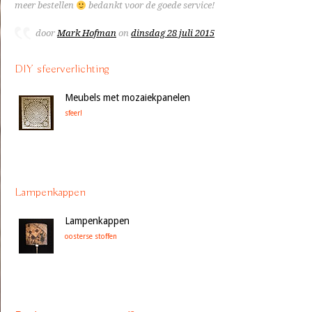
meer bestellen
bedankt voor de goede service!
door
Mark Hofman
on
dinsdag 28 juli 2015
DIY sfeerverlichting
Meubels met mozaiekpanelen
sfeer!
Lampenkappen
Lampenkappen
oosterse stoffen