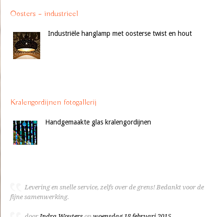
Oosters – industrieel
Industriële hanglamp met oosterse twist en hout
Kralengordijnen fotogallerij
Handgemaakte glas kralengordijnen
Levering en snelle service, zelfs over de grens! Bedankt voor de
fijne samenwerking.
door
Indra Wouters
op
woensdag 18 februari 2015