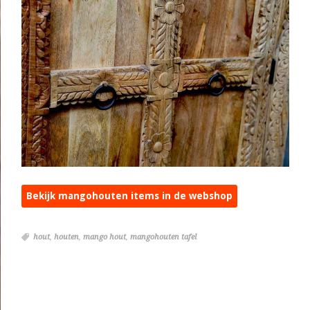
Bekijk mangohouten items in de webshop
hout
,
houten
,
mango hout
,
mangohouten tafel