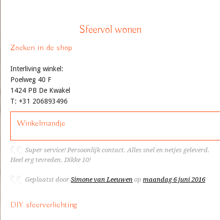
Sfeervol wonen
Zoeken in de shop
Interliving winkel:
Poelweg 40 F
1424 PB De Kwakel
T: +31 206893496
Winkelmandje
Super service! Persoonlijk contact. Alles snel en netjes geleverd.
Heel erg tevreden. Dikke 10!
Geplaatst door
Simone van Leeuwen
op
maandag 6 juni 2016
DIY sfeerverlichting