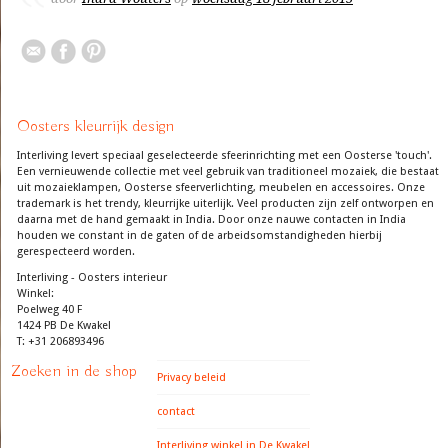
Oosters kleurrijk design
Interliving levert speciaal geselecteerde sfeerinrichting met een Oosterse 'touch'.
Een vernieuwende collectie met veel gebruik van traditioneel mozaiek, die bestaat
uit mozaieklampen, Oosterse sfeerverlichting, meubelen en accessoires. Onze
trademark is het trendy, kleurrijke uiterlijk. Veel producten zijn zelf ontworpen en
daarna met de hand gemaakt in India. Door onze nauwe contacten in India
houden we constant in de gaten of de arbeidsomstandigheden hierbij
gerespecteerd worden.
Interliving - Oosters interieur
Winkel:
Poelweg 40 F
1424 PB De Kwakel
T: +31 206893496
Zoeken in de shop
Privacy beleid
contact
Interliving winkel in De Kwakel