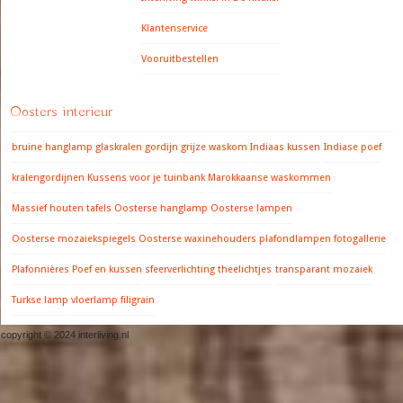
Klantenservice
Vooruitbestellen
Oosters interieur
bruine hanglamp
glaskralen gordijn
grijze waskom
Indiaas kussen
Indiase poef
kralengordijnen
Kussens voor je tuinbank
Marokkaanse waskommen
Massief houten tafels
Oosterse hanglamp
Oosterse lampen
Oosterse mozaiekspiegels
Oosterse waxinehouders
plafondlampen fotogallerie
Plafonnières
Poef en kussen
sfeerverlichting
theelichtjes
transparant mozaiek
Turkse lamp
vloerlamp filigrain
copyright © 2024 interliving.nl