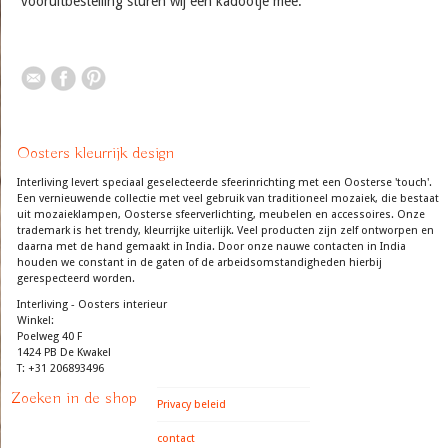
vooruitbestelling sturen wij een kadootje mee.
Oosters kleurrijk design
Interliving levert speciaal geselecteerde sfeerinrichting met een Oosterse 'touch'.
Een vernieuwende collectie met veel gebruik van traditioneel mozaiek, die bestaat
uit mozaieklampen, Oosterse sfeerverlichting, meubelen en accessoires. Onze
trademark is het trendy, kleurrijke uiterlijk. Veel producten zijn zelf ontworpen en
daarna met de hand gemaakt in India. Door onze nauwe contacten in India
houden we constant in de gaten of de arbeidsomstandigheden hierbij
gerespecteerd worden.
Interliving - Oosters interieur
Winkel:
Poelweg 40 F
1424 PB De Kwakel
T: +31 206893496
Zoeken in de shop
Privacy beleid
contact