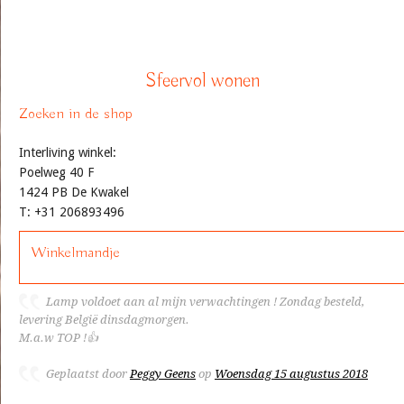
Sfeervol wonen
Zoeken in de shop
Interliving winkel:
Poelweg 40 F
1424 PB De Kwakel
T: +31 206893496
Winkelmandje
Lamp voldoet aan al mijn verwachtingen ! Zondag besteld,
levering België dinsdagmorgen.
M.a.w TOP !👍
Geplaatst door
Peggy Geens
op
Woensdag 15 augustus 2018