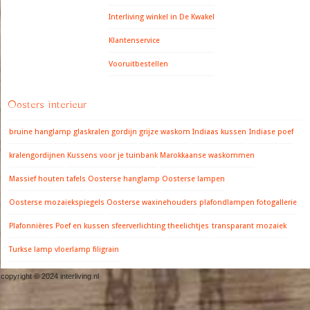
Interliving winkel in De Kwakel
Klantenservice
Vooruitbestellen
Oosters interieur
bruine hanglamp
glaskralen gordijn
grijze waskom
Indiaas kussen
Indiase poef
kralengordijnen
Kussens voor je tuinbank
Marokkaanse waskommen
Massief houten tafels
Oosterse hanglamp
Oosterse lampen
Oosterse mozaiekspiegels
Oosterse waxinehouders
plafondlampen fotogallerie
Plafonnières
Poef en kussen
sfeerverlichting
theelichtjes
transparant mozaiek
Turkse lamp
vloerlamp filigrain
copyright © 2024 interliving.nl