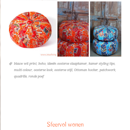
blauw wit print
,
boho
,
ideeën oosterse slaapkamer
,
kamer styling tips
,
multi colour
,
oosterse look
,
oosterse stijl
,
Ottoman hocker
,
patchwork
,
quadrille
,
ronde poef
Sfeervol wonen