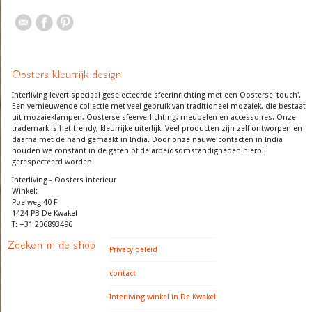
Oosters kleurrijk design
Interliving levert speciaal geselecteerde sfeerinrichting met een Oosterse 'touch'.
Een vernieuwende collectie met veel gebruik van traditioneel mozaiek, die bestaat
uit mozaieklampen, Oosterse sfeerverlichting, meubelen en accessoires. Onze
trademark is het trendy, kleurrijke uiterlijk. Veel producten zijn zelf ontworpen en
daarna met de hand gemaakt in India. Door onze nauwe contacten in India
houden we constant in de gaten of de arbeidsomstandigheden hierbij
gerespecteerd worden.
Interliving - Oosters interieur
Winkel:
Poelweg 40 F
1424 PB De Kwakel
T: +31 206893496
Zoeken in de shop
Privacy beleid
contact
Interliving winkel in De Kwakel