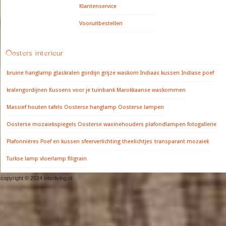
Klantenservice
Vooruitbestellen
Oosters interieur
bruine hanglamp
glaskralen gordijn
grijze waskom
Indiaas kussen
Indiase poef
kralengordijnen
Kussens voor je tuinbank
Marokkaanse waskommen
Massief houten tafels
Oosterse hanglamp
Oosterse lampen
Oosterse mozaiekspiegels
Oosterse waxinehouders
plafondlampen fotogallerie
Plafonnières
Poef en kussen
sfeerverlichting
theelichtjes
transparant mozaiek
Turkse lamp
vloerlamp filigrain
copyright © 2024 interliving.nl