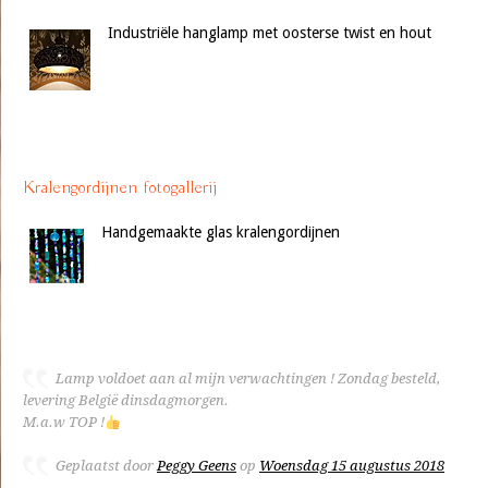
Industriële hanglamp met oosterse twist en hout
Kralengordijnen fotogallerij
Handgemaakte glas kralengordijnen
Lamp voldoet aan al mijn verwachtingen ! Zondag besteld,
levering België dinsdagmorgen.
M.a.w TOP !
Geplaatst door
Peggy Geens
op
Woensdag 15 augustus 2018