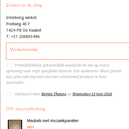
Zoeken in de shop
Interliving winkel:
Poelweg 40 F
1424 PB De Kwakel
T: +31 206893496
Winkelmandje
Vriendelijkheid, persoonlijke aandacht én een op-maat-
oplossing voor mijn specifieke situatie. Een ouderwets ‘klant’gevoel
dus, plus ook nog eens snel een schitterend product in huis.
Aanrader!
Geplaatst door
Regien Theuns
op
Woensdag 13 juni 2018
DIY sfeerverlichting
Meubels met mozaiekpanelen
sfeer!