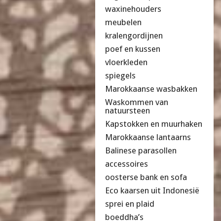
waxinehouders
meubelen
kralengordijnen
poef en kussen
vloerkleden
spiegels
Marokkaanse wasbakken
Waskommen van
natuursteen
Kapstokken en muurhaken
Marokkaanse lantaarns
Balinese parasollen
accessoires
oosterse bank en sofa
Eco kaarsen uit Indonesië
sprei en plaid
boeddha’s