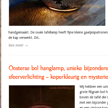
handgemaakt. De ovale tafellamp heeft fijne kleine gaatjespatronen 
de kap verwerkt. Dit..
lees meer →
Oosterse bol hanglamp, unieke bijzondere
sfeerverlichting – koperkleurig en mysteri
Wij hebben een uni
grote filigrain bol
boven de tafel die 
met een bijzonder 
en een vintage kop