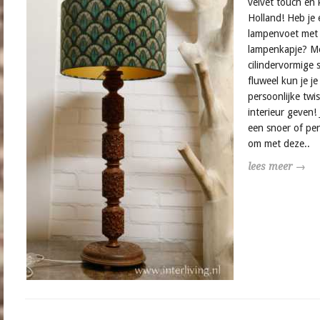
velvet touch en 
Holland! Heb je
lampenvoet met 
lampenkapje? M
cilindervormige 
fluweel kun je je
persoonlijke twis
interieur geven!
een snoer of pe
om met deze..
lees meer →