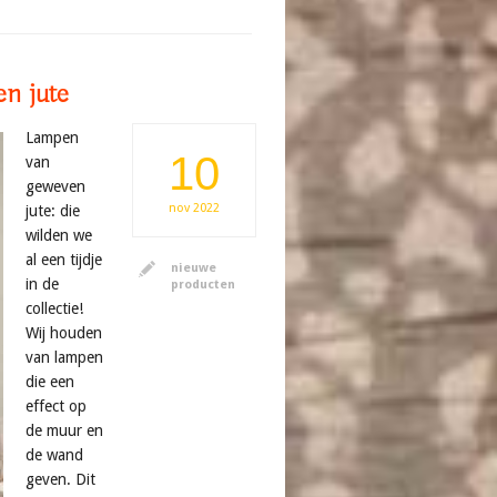
n jute
Lampen
10
van
geweven
nov
2022
jute: die
wilden we
al een tijdje
nieuwe
in de
producten
collectie!
Wij houden
van lampen
die een
effect op
de muur en
de wand
geven. Dit