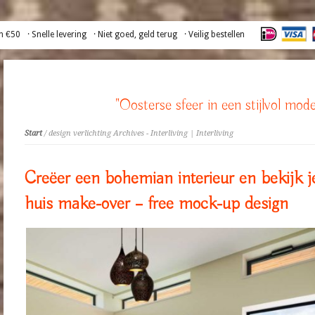
n €50
· Snelle levering
· Niet goed, geld terug
· Veilig bestellen
"Oosterse sfeer in een stijlvol mode
Start
/ design verlichting Archives - Interliving | Interliving
Creëer een bohemian interieur en bekijk j
huis make-over – free mock-up design