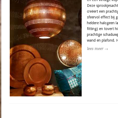
Deze sprookjesacht
creëert een pracht
sfeervol effect bij 
heldere halogeen l
fitting) en tovert h
prachtige schaduw
wand en plafond. H
lees meer →