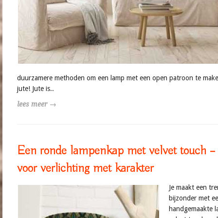
duurzamere methoden om een lamp met een open patroon te maken
jute! Jute is..
lees meer →
Een ronde lampenkap met velvet touch –
voor verlichting met karakter
Je maakt een tr
bijzonder met e
handgemaakte l