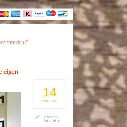
rn interieur"
e eigen
14
feb
2024
algemeen
,
inspiratie