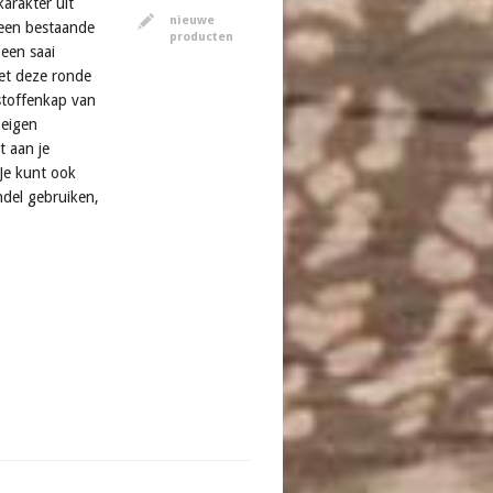
karakter uit
nieuwe
 een bestaande
producten
een saai
et deze ronde
stoffenkap van
 eigen
t aan je
 Je kunt ook
ndel gebruiken,