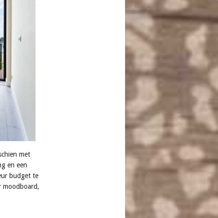
schien met
ing en een
eur budget te
er moodboard,