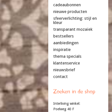
cadeaubonnen
nieuwe producten
sfeerverlichting: stijl en
kleur
transparant mozaïek
bestsellers
aanbiedingen
inspiratie
thema specials
klantenservice
nieuwsbrief
contact
Zoeken in de shop
Interliving winkel:
Poelweg 40 F