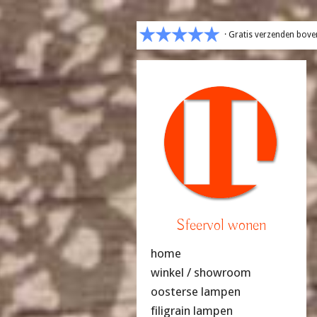
· Gratis verzenden bove
Sfeervol wonen
home
winkel / showroom
oosterse lampen
filigrain lampen