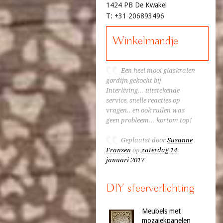
1424 PB De Kwakel
T: +31 206893496
Winkelmandje
Een heel mooi glaskralen
gordijn gekocht bij
Interliving… uitstekende
service, snelle reacties op
vragen.. en ook ruilen was
geen probleem… kortom top!
Geplaatst door
Susanne
Fransen
op
zaterdag 14
januari 2017
DIY sfeerverlichting
Meubels met
mozaiekpanelen