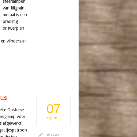
sfeerlampen
van filigrain
metaal is een
prachtig
ontwerp en
en vlinders in
eus
07
eke Oosterse
 hanglamp voor
sep
2017
is afgewerkt
gaatjespatroon
nieuwe
er design.