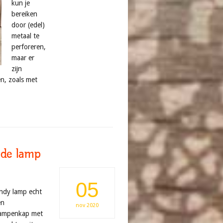
kun je
bereiken
door (edel)
metaal te
perforeren,
maar er
zijn
, zoals met
 de lamp
05
endy lamp echt
en
nov
2020
ampenkap met