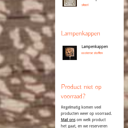
sfeer!
Lampenkappen
Lampenkappen
oosterse stoffen
Product niet op
voorraad?
Regelmatig komen veel
producten weer op voorraad.
Mail ons
om welk product
het gaat, en we reserveren