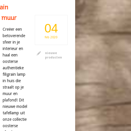
ain
e muur
04
Creëer een
betoverende
feb
2020
sfeer in je
interieur en
nieuwe
haal een
producten
oosterse
authentieke
filigrain lamp
in huis die
straalt op je
muur en
plafond! Dit
nieuwe model
tafellamp uit
onze collectie
oosterse