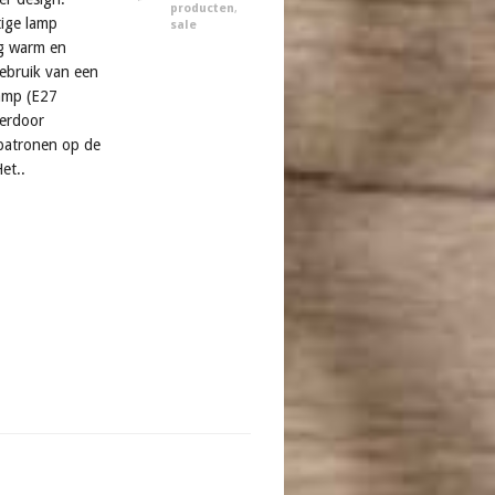
producten
,
ige lamp
sale
ig warm en
gebruik van een
amp (E27
ierdoor
patronen op de
et..