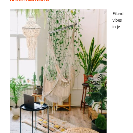
Eiland
vibes
in je