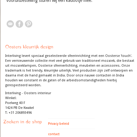
vooruitbestelling sturen wij een kadootje mee.
Oosters kleurrijk design
Interliving levert speciaal geselecteerde sfeerinrichting met een Oosterse 'touch'.
Een vernieuwende collectie met veel gebruik van traditioneel mozaiek, die bestaat
uit mozaieklampen, Oosterse sfeerverlichting, meubelen en accessoires. Onze
trademark is het trendy, kleurrijke uiterlijk. Veel producten zijn zelf ontworpen en
daarna met de hand gemaakt in India. Door onze nauwe contacten in India
houden we constant in de gaten of de arbeidsomstandigheden hierbij
gerespecteerd worden.
Interliving - Oosters interieur
Winkel:
Poelweg 40 F
1424 PB De Kwakel
T: +31 206893496
Zoeken in de shop
Privacy beleid
contact