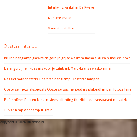
Interliving winkel in De Kwakel
Klantenservice
Vooruitbestellen
Oosters interieur
bruine hanglamp
glaskralen gordijn
grijze waskom
Indiaas kussen
Indiase poef
kralengordijnen
Kussens voor je tuinbank
Marokkaanse waskommen
Massief houten tafels
Oosterse hanglamp
Oosterse lampen
Oosterse mozaiekspiegels
Oosterse waxinehouders
plafondlampen fotogallerie
Plafonnières
Poef en kussen
sfeerverlichting
theelichtjes
transparant mozaiek
Turkse lamp
vloerlamp filigrain
copyright © 2024 interliving.nl