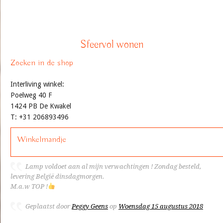
Sfeervol wonen
Zoeken in de shop
Interliving winkel:
Poelweg 40 F
1424 PB De Kwakel
T: +31 206893496
Winkelmandje
Lamp voldoet aan al mijn verwachtingen ! Zondag besteld,
levering België dinsdagmorgen.
M.a.w TOP !
Geplaatst door
Peggy Geens
op
Woensdag 15 augustus 2018