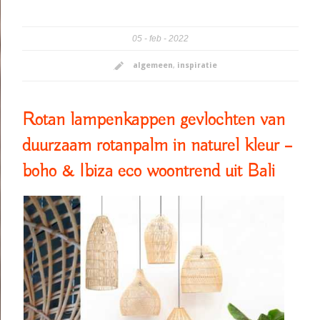
05
feb
2022
algemeen
,
inspiratie
Rotan lampenkappen gevlochten van
duurzaam rotanpalm in naturel kleur –
boho & Ibiza eco woontrend uit Bali