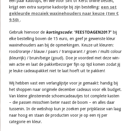
een paar kadotips, en wie voor Sint of Kerst online bestelt,
krijgt een extra surprise kadootje bij zijn bestelling:
een set
gekleurde mozaiek waxinehouders naar keuze (twv €
9,50)
.
Gebruik hiervoor de
kortingscode
: “
FEESTDAGEN2017
” bij
elke bestelling boven de 15 euro, en geef je gewenste kleur
waxinehouders aan bij de opmerkingen. Keuze uit kleuren:
rood/oranje / blauw / paars / transparant / groen / multi colour
(kleurrijk) / bruin/beige (goud). Doe je voordeel met deze win-
win actie en laat de pakketbezorger fijn op tijd komen zodat jij
je leuke cadeaupakket niet te laat hoeft uit te pakken!
Wij hebben vast een verlanglijstje voor je gemaakt: handig bij
het shoppen naar originele december cadeaus voor elk budget.
Van kleine glinsterende schoencadeautjes tot complete kasten
– die passen misschien beter naast de boom – en alles daar
tussenin. In de webshop kun je zoeken per prijsklasse van laag
naar hoog en staan de producten voor je op een rij per
categorie en kleur.