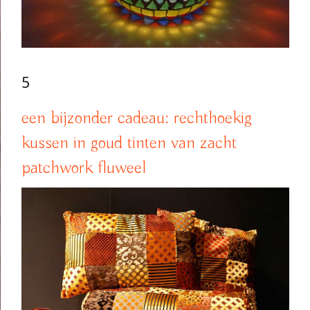
5
een bijzonder cadeau: rechthoekig
kussen in goud tinten van zacht
patchwork fluweel