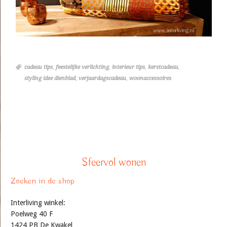
cadeau tips
,
feestelijke verlichting
,
interieur tips
,
kerstcadeau
,
styling idee dienblad
,
verjaardagscadeau
,
woonaccessoires
Sfeervol wonen
Zoeken in de shop
Interliving winkel:
Poelweg 40 F
1424 PB De Kwakel