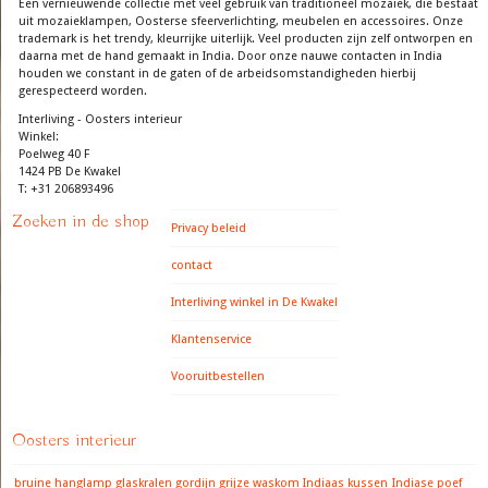
Een vernieuwende collectie met veel gebruik van traditioneel mozaiek, die bestaat
uit mozaieklampen, Oosterse sfeerverlichting, meubelen en accessoires. Onze
trademark is het trendy, kleurrijke uiterlijk. Veel producten zijn zelf ontworpen en
daarna met de hand gemaakt in India. Door onze nauwe contacten in India
houden we constant in de gaten of de arbeidsomstandigheden hierbij
gerespecteerd worden.
Interliving - Oosters interieur
Winkel:
Poelweg 40 F
1424 PB De Kwakel
T: +31 206893496
Zoeken in de shop
Privacy beleid
contact
Interliving winkel in De Kwakel
Klantenservice
Vooruitbestellen
Oosters interieur
bruine hanglamp
glaskralen gordijn
grijze waskom
Indiaas kussen
Indiase poef