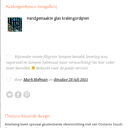
Kralengordijnen fotogallerij
Handgemaakte glas kralengordijnen
Bijzonder mooie filigrain lampen besteld, levering was
supersnel en lampen helemaal naar verwachting! Ga hier zeker
meer bestellen
bedankt voor de goede service!
door
Mark Hofman
on
dinsdag 28 juli 2015
Oosters kleurrijk design
Interliving levert speciaal geselecteerde sfeerinrichting met een Oosterse 'touch'.