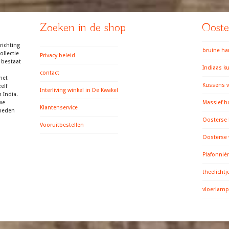
Zoeken in de shop
Ooster
richting
bruine h
llectie
Privacy beleid
 bestaat
Indiaas k
contact
het
Kussens v
elf
Interliving winkel in De Kwakel
 India.
we
Massief h
Klantenservice
gheden
Oosterse
Vooruitbestellen
Oosterse
Plafonniè
theelichtj
vloerlamp 