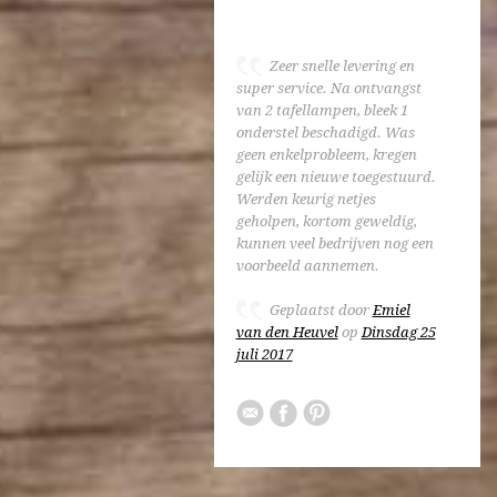
Zeer snelle levering en
super service. Na ontvangst
van 2 tafellampen, bleek 1
onderstel beschadigd. Was
geen enkelprobleem, kregen
gelijk een nieuwe toegestuurd.
Werden keurig netjes
geholpen, kortom geweldig,
kunnen veel bedrijven nog een
voorbeeld aannemen.
Geplaatst door
Emiel
van den Heuvel
op
Dinsdag 25
juli 2017