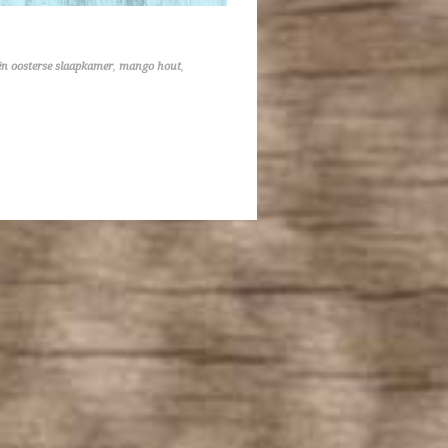
ën oosterse slaapkamer
,
mango hout
,