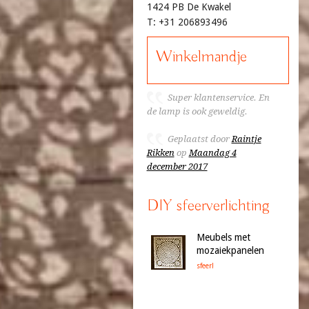
1424 PB De Kwakel
T: +31 206893496
Winkelmandje
Super klantenservice. En
de lamp is ook geweldig.
Geplaatst door
Raintje
Rikken
op
Maandag 4
december 2017
DIY sfeerverlichting
Meubels met
mozaiekpanelen
sfeer!