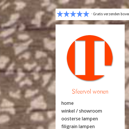
· Gratis verzenden bove
Sfeervol wonen
home
winkel / showroom
oosterse lampen
filigrain lampen