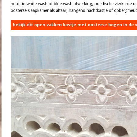
hout, in white wash of blue wash afwerking, praktische vierkante op
oosterse slaapkamer als altaar, hangend nachtkastje of opbergmeube
bekijk dit open vakken kastje met oosterse bogen in de