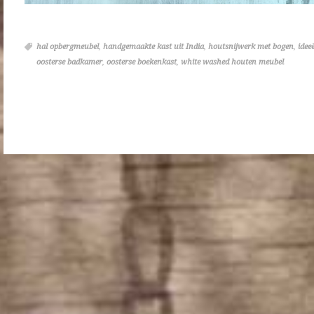
hal opbergmeubel
,
handgemaakte kast uit India
,
houtsnijwerk met bogen
,
idee
oosterse badkamer
,
oosterse boekenkast
,
white washed houten meubel