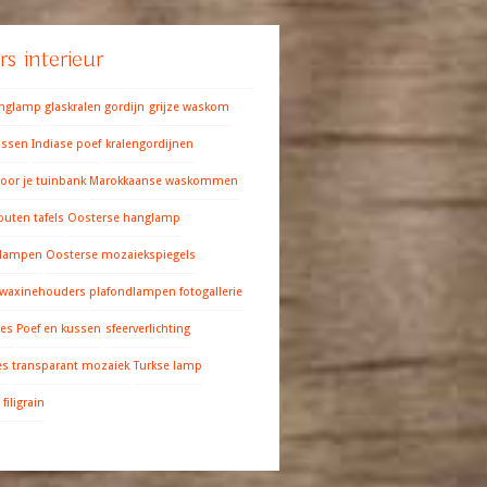
s interieur
anglamp
glaskralen gordijn
grijze waskom
ussen
Indiase poef
kralengordijnen
oor je tuinbank
Marokkaanse waskommen
outen tafels
Oosterse hanglamp
 lampen
Oosterse mozaiekspiegels
 waxinehouders
plafondlampen fotogallerie
res
Poef en kussen
sfeerverlichting
es
transparant mozaiek
Turkse lamp
filigrain