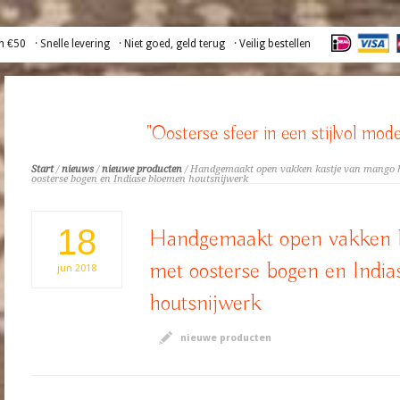
n €50
· Snelle levering
· Niet goed, geld terug
· Veilig bestellen
"Oosterse sfeer in een stijlvol mode
Start
/
nieuws
/
nieuwe producten
/ Handgemaakt open vakken kastje van mango 
oosterse bogen en Indiase bloemen houtsnijwerk
18
Handgemaakt open vakken k
met oosterse bogen en Indi
jun
2018
houtsnijwerk
nieuwe producten