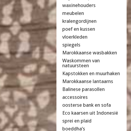
waxinehouders
meubelen
kralengordijnen
poef en kussen
vloerkleden
spiegels
Marokkaanse wasbakken
Waskommen van
natuursteen
Kapstokken en muurhaken
Marokkaanse lantaarns
Balinese parasollen
accessoires
oosterse bank en sofa
Eco kaarsen uit Indonesië
sprei en plaid
boeddha’s