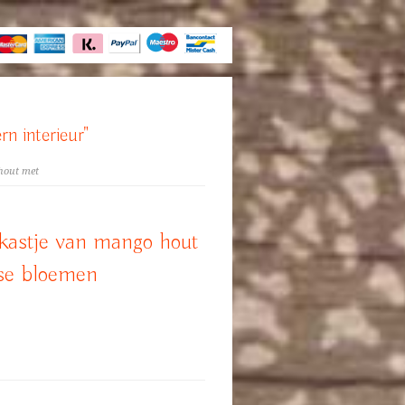
rn interieur"
hout met
astje van mango hout
ase bloemen