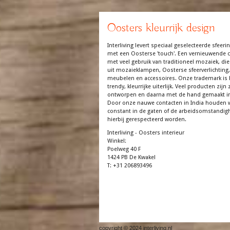
Oosters kleurrijk design
Interliving levert speciaal geselecteerde sfeerin
met een Oosterse 'touch'. Een vernieuwende co
met veel gebruik van traditioneel mozaiek, die
uit mozaieklampen, Oosterse sfeerverlichting,
meubelen en accessoires. Onze trademark is 
trendy, kleurrijke uiterlijk. Veel producten zijn z
ontworpen en daarna met de hand gemaakt in
Door onze nauwe contacten in India houden 
constant in de gaten of de arbeidsomstandi
hierbij gerespecteerd worden.
Interliving - Oosters interieur
Winkel:
Poelweg 40 F
1424 PB De Kwakel
T: +31 206893496
copyright © 2024 interliving.nl