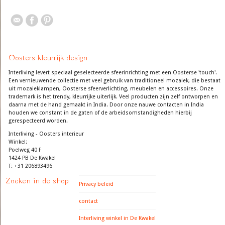
Oosters kleurrijk design
Interliving levert speciaal geselecteerde sfeerinrichting met een Oosterse 'touch'.
Een vernieuwende collectie met veel gebruik van traditioneel mozaiek, die bestaat
uit mozaieklampen, Oosterse sfeerverlichting, meubelen en accessoires. Onze
trademark is het trendy, kleurrijke uiterlijk. Veel producten zijn zelf ontworpen en
daarna met de hand gemaakt in India. Door onze nauwe contacten in India
houden we constant in de gaten of de arbeidsomstandigheden hierbij
gerespecteerd worden.
Interliving - Oosters interieur
Winkel:
Poelweg 40 F
1424 PB De Kwakel
T: +31 206893496
Zoeken in de shop
Privacy beleid
contact
Interliving winkel in De Kwakel