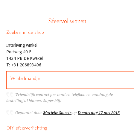
Sfeervol wonen
Zoeken in de shop
Interliving winkel:
Poelweg 40 F
1424 PB De Kwakel
T: +31 206893496
Winkelmandje
Vriendelijk contact per mail en telefoon en vandaag de
bestelling al binnen. Super blij!
Geplaatst door
Mariëlle Smeets
op
Donderdag 17 mei 2018
DIY sfeerverlichting