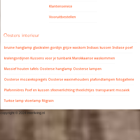
Klantenservice
Vooruitbestellen
Oosters interieur
bruine hanglamp
glaskralen gordijn
grijze waskom
Indiaas kussen
Indiase poef
kralengordijnen
Kussens voor je tuinbank
Marokkaanse waskommen
Massief houten tafels
Oosterse hanglamp
Oosterse lampen
Oosterse mozaiekspiegels
Oosterse waxinehouders
plafondlampen fotogallerie
Plafonnières
Poef en kussen
sfeerverlichting
theelichtjes
transparant mozaiek
Turkse lamp
vloerlamp filigrain
copyright © 2024 interliving.nl