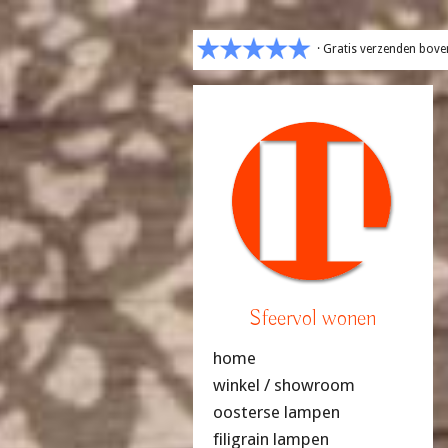
· Gratis verzenden bove
Sfeervol wonen
home
winkel / showroom
oosterse lampen
filigrain lampen