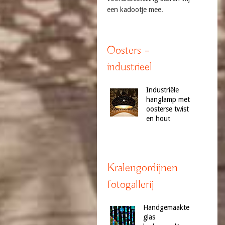
een kadootje mee.
Oosters –
industrieel
Industriële
hanglamp met
oosterse twist
en hout
Kralengordijnen
fotogallerij
Handgemaakte
glas