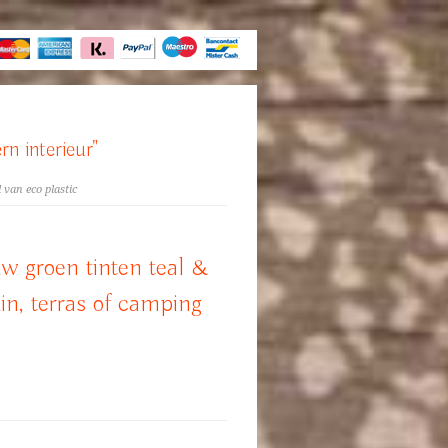
rn interieur"
 van eco plastic
w groen tinten teal &
uin, terras of camping