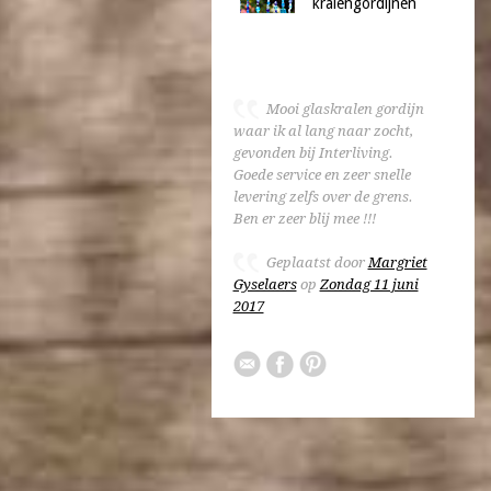
kralengordijnen
Mooi glaskralen gordijn
waar ik al lang naar zocht,
gevonden bij Interliving.
Goede service en zeer snelle
levering zelfs over de grens.
Ben er zeer blij mee !!!
Geplaatst door
Margriet
Gyselaers
op
Zondag 11 juni
2017