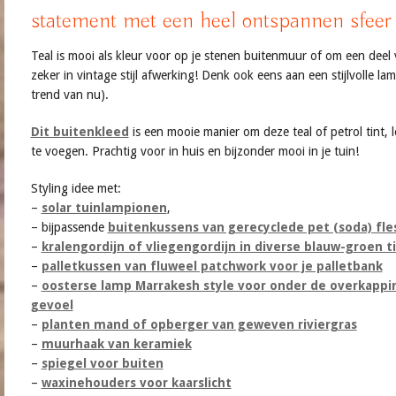
statement met een heel ontspannen sfeer
Teal is mooi als kleur voor op je stenen buitenmuur of om een deel 
zeker in vintage stijl afwerking! Denk ook eens aan een stijlvolle la
trend van nu).
Dit buitenkleed
is een mooie manier om deze teal of petrol tint, l
te voegen. Prachtig voor in huis en bijzonder mooi in je tuin!
Styling idee met:
–
solar tuinlampionen
,
– bijpassende
buitenkussens van gerecyclede pet (soda) fle
–
kralengordijn of vliegengordijn in diverse blauw-groen t
–
palletkussen van fluweel patchwork voor je palletbank
–
oosterse lamp Marrakesh style voor onder de overkappin
gevoel
–
planten mand of opberger van geweven riviergras
–
muurhaak van keramiek
–
spiegel voor buiten
–
waxinehouders voor kaarslicht