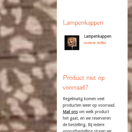
Lampenkappen
Lampenkappen
oosterse stoffen
Product niet op
voorraad?
Regelmatig komen veel
producten weer op voorraad.
Mail ons
om welk product
het gaat, en we reserveren
de bestelling. Bij iedere
vooruitbestelling sturen wij