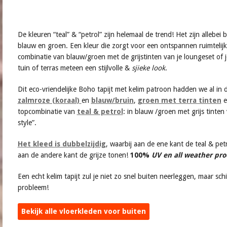
De kleuren “teal” & “petrol” zijn helemaal de trend! Het zijn allebe
blauw en groen. Een kleur die zorgt voor een ontspannen ruimtelijk 
combinatie van blauw/groen met de grijstinten van je loungeset of j
tuin of terras meteen een stijlvolle &
sjieke look
.
Dit eco-vriendelijke Boho tapijt met kelim patroon hadden we al in d
zalmroze (koraal)
en
blauw/bruin
,
groen met terra tinten
e
topcombinatie van
teal & petrol
: in blauw /groen met grijs tinten 
style”.
Het kleed is dubbelzijdig
, waarbij aan de ene kant de teal & pe
aan de andere kant de grijze tonen!
100%
UV en all weather pro
Een echt kelim tapijt zul je niet zo snel buiten neerleggen, maar sch
probleem!
Bekijk alle vloerkleden voor buiten