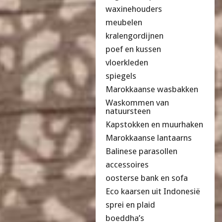
waxinehouders
meubelen
kralengordijnen
poef en kussen
vloerkleden
spiegels
Marokkaanse wasbakken
Waskommen van
natuursteen
Kapstokken en muurhaken
Marokkaanse lantaarns
Balinese parasollen
accessoires
oosterse bank en sofa
Eco kaarsen uit Indonesië
sprei en plaid
boeddha’s