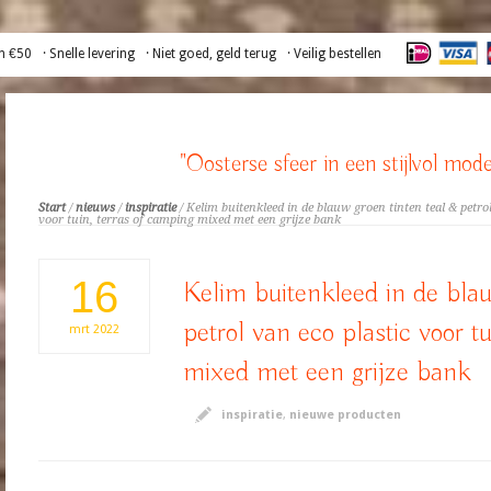
n €50
· Snelle levering
· Niet goed, geld terug
· Veilig bestellen
"Oosterse sfeer in een stijlvol mode
Start
/
nieuws
/
inspiratie
/ Kelim buitenkleed in de blauw groen tinten teal & petrol
voor tuin, terras of camping mixed met een grijze bank
16
Kelim buitenkleed in de blau
petrol van eco plastic voor t
mrt
2022
mixed met een grijze bank
inspiratie
,
nieuwe producten