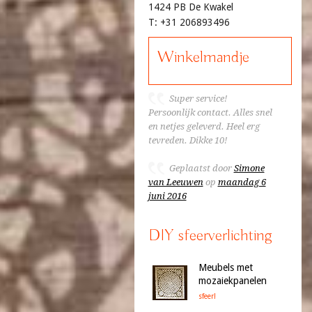
1424 PB De Kwakel
T: +31 206893496
Winkelmandje
Super service!
Persoonlijk contact. Alles snel
en netjes geleverd. Heel erg
tevreden. Dikke 10!
Geplaatst door
Simone
van Leeuwen
op
maandag 6
juni 2016
DIY sfeerverlichting
Meubels met
mozaiekpanelen
sfeer!